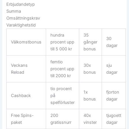
Erbjudandetyp
Summa
Omsättningskrav
Varaktighetstid
hundra
35
30
Välkomstbonus
procent upp
gånger
dagar
till 5 000 kr
bonus
femtio
Veckans
30x
sju
procent upp
Reload
bonus
dagar
till 2000 kr
tio procent
1x
fjorton
Cashback
på
bonus
dagar
spelförluster
Free Spins-
200
40x
tjugoett
paket
gratissnurr
vinster
dagar