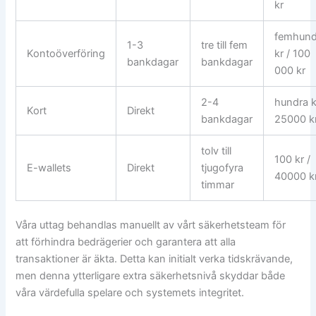
kr
femhund
1-3
tre till fem
Kontoöverföring
kr / 100
bankdagar
bankdagar
000 kr
2-4
hundra k
Kort
Direkt
bankdagar
25000 k
tolv till
100 kr /
E-wallets
Direkt
tjugofyra
40000 k
timmar
Våra uttag behandlas manuellt av vårt säkerhetsteam för
att förhindra bedrägerier och garantera att alla
transaktioner är äkta. Detta kan initialt verka tidskrävande,
men denna ytterligare extra säkerhetsnivå skyddar både
våra värdefulla spelare och systemets integritet.