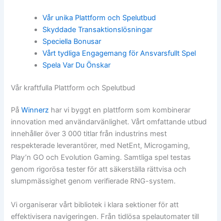
Vår unika Plattform och Spelutbud
Skyddade Transaktionslösningar
Speciella Bonusar
Vårt tydliga Engagemang för Ansvarsfullt Spel
Spela Var Du Önskar
Vår kraftfulla Plattform och Spelutbud
På
Winnerz
har vi byggt en plattform som kombinerar
innovation med användarvänlighet. Vårt omfattande utbud
innehåller över 3 000 titlar från industrins mest
respekterade leverantörer, med NetEnt, Microgaming,
Play’n GO och Evolution Gaming. Samtliga spel testas
genom rigorösa tester för att säkerställa rättvisa och
slumpmässighet genom verifierade RNG-system.
Vi organiserar vårt bibliotek i klara sektioner för att
effektivisera navigeringen. Från tidlösa spelautomater till