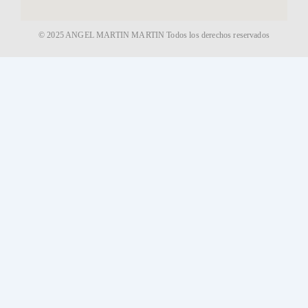
© 2025 ANGEL MARTIN MARTIN Todos los derechos reservados