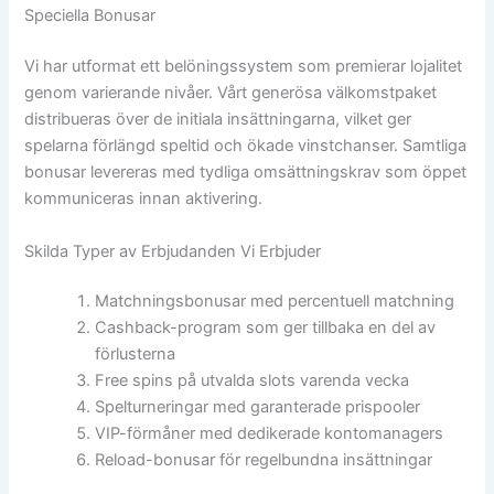
Speciella Bonusar
Vi har utformat ett belöningssystem som premierar lojalitet
genom varierande nivåer. Vårt generösa välkomstpaket
distribueras över de initiala insättningarna, vilket ger
spelarna förlängd speltid och ökade vinstchanser. Samtliga
bonusar levereras med tydliga omsättningskrav som öppet
kommuniceras innan aktivering.
Skilda Typer av Erbjudanden Vi Erbjuder
Matchningsbonusar med percentuell matchning
Cashback-program som ger tillbaka en del av
förlusterna
Free spins på utvalda slots varenda vecka
Spelturneringar med garanterade prispooler
VIP-förmåner med dedikerade kontomanagers
Reload-bonusar för regelbundna insättningar