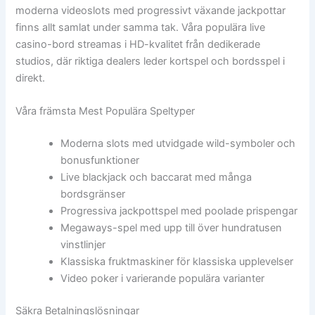
moderna videoslots med progressivt växande jackpottar
finns allt samlat under samma tak. Våra populära live
casino-bord streamas i HD-kvalitet från dedikerade
studios, där riktiga dealers leder kortspel och bordsspel i
direkt.
Våra främsta Mest Populära Speltyper
Moderna slots med utvidgade wild-symboler och
bonusfunktioner
Live blackjack och baccarat med många
bordsgränser
Progressiva jackpottspel med poolade prispengar
Megaways-spel med upp till över hundratusen
vinstlinjer
Klassiska fruktmaskiner för klassiska upplevelser
Video poker i varierande populära varianter
Säkra Betalningslösningar