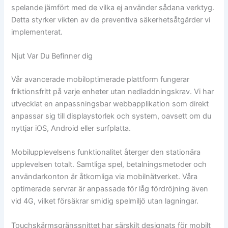
spelande jämfört med de vilka ej använder sådana verktyg.
Detta styrker vikten av de preventiva säkerhetsåtgärder vi
implementerat.
Njut Var Du Befinner dig
Vår avancerade mobiloptimerade plattform fungerar
friktionsfritt på varje enheter utan nedladdningskrav. Vi har
utvecklat en anpassningsbar webbapplikation som direkt
anpassar sig till displaystorlek och system, oavsett om du
nyttjar iOS, Android eller surfplatta.
Mobilupplevelsens funktionalitet återger den stationära
upplevelsen totalt. Samtliga spel, betalningsmetoder och
användarkonton är åtkomliga via mobilnätverket. Våra
optimerade servrar är anpassade för låg fördröjning även
vid 4G, vilket försäkrar smidig spelmiljö utan lagningar.
Touchskärmsgränssnittet har särskilt designats för mobilt