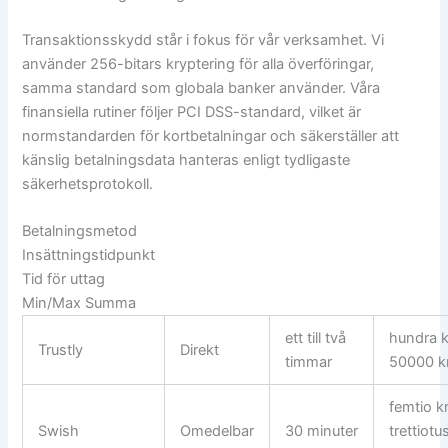
Transaktionsskydd står i fokus för vår verksamhet. Vi
använder 256-bitars kryptering för alla överföringar,
samma standard som globala banker använder. Våra
finansiella rutiner följer PCI DSS-standard, vilket är
normstandarden för kortbetalningar och säkerställer att
känslig betalningsdata hanteras enligt tydligaste
säkerhetsprotokoll.
Betalningsmetod
Insättningstidpunkt
Tid för uttag
Min/Max Summa
ett till två
hundra k
Trustly
Direkt
timmar
50000 k
femtio kr
Swish
Omedelbar
30 minuter
trettiotu