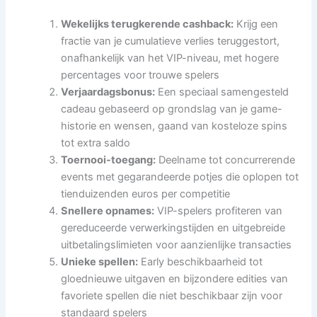
Wekelijks terugkerende cashback:
Krijg een
fractie van je cumulatieve verlies teruggestort,
onafhankelijk van het VIP-niveau, met hogere
percentages voor trouwe spelers
Verjaardagsbonus:
Een speciaal samengesteld
cadeau gebaseerd op grondslag van je game-
historie en wensen, gaand van kosteloze spins
tot extra saldo
Toernooi-toegang:
Deelname tot concurrerende
events met gegarandeerde potjes die oplopen tot
tienduizenden euros per competitie
Snellere opnames:
VIP-spelers profiteren van
gereduceerde verwerkingstijden en uitgebreide
uitbetalingslimieten voor aanzienlijke transacties
Unieke spellen:
Early beschikbaarheid tot
gloednieuwe uitgaven en bijzondere edities van
favoriete spellen die niet beschikbaar zijn voor
standaard spelers