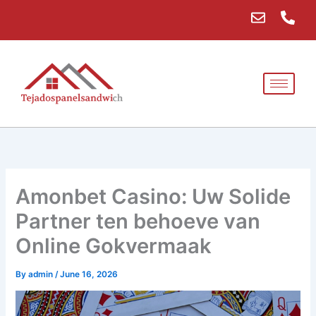
Skip
E
P
to
n
h
content
v
o
e
n
l
e
o
-
p
a
e
l
t
Amonbet Casino: Uw Solide
Partner ten behoeve van
Online Gokvermaak
By
admin
/
June 16, 2026