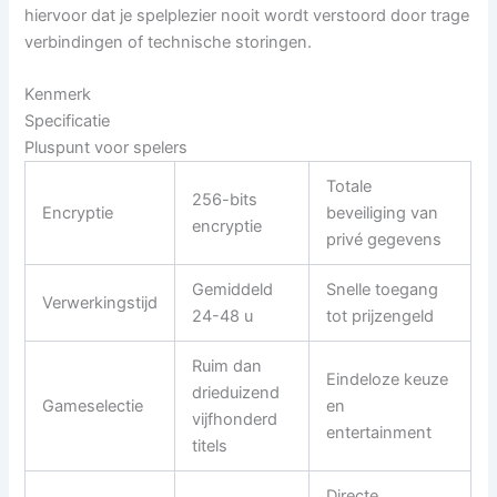
hiervoor dat je spelplezier nooit wordt verstoord door trage
verbindingen of technische storingen.
Kenmerk
Specificatie
Pluspunt voor spelers
Totale
256-bits
Encryptie
beveiliging van
encryptie
privé gegevens
Gemiddeld
Snelle toegang
Verwerkingstijd
24-48 u
tot prijzengeld
Ruim dan
Eindeloze keuze
drieduizend
Gameselectie
en
vijfhonderd
entertainment
titels
Directe