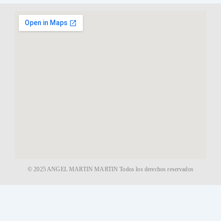
© 2025 ANGEL MARTIN MARTIN Todos los derechos reservados