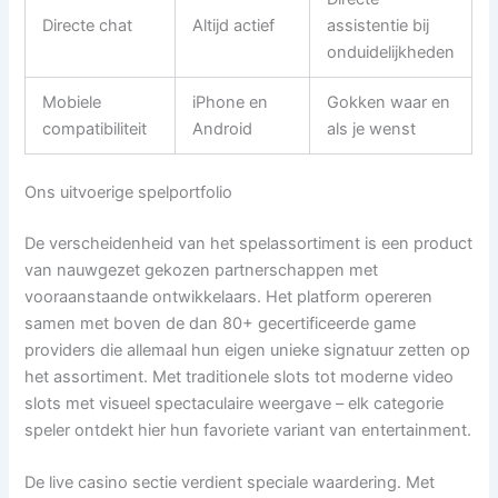
Directe chat
Altijd actief
assistentie bij
onduidelijkheden
Mobiele
iPhone en
Gokken waar en
compatibiliteit
Android
als je wenst
Ons uitvoerige spelportfolio
De verscheidenheid van het spelassortiment is een product
van nauwgezet gekozen partnerschappen met
vooraanstaande ontwikkelaars. Het platform opereren
samen met boven de dan 80+ gecertificeerde game
providers die allemaal hun eigen unieke signatuur zetten op
het assortiment. Met traditionele slots tot moderne video
slots met visueel spectaculaire weergave – elk categorie
speler ontdekt hier hun favoriete variant van entertainment.
De live casino sectie verdient speciale waardering. Met