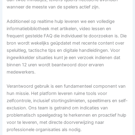
wanneer de meeste van de spelers actief zijn.
Additioneel op realtime hulp leveren we een volledige
informatiebibliotheek met artikelen, video lessen en
frequent gestelde FAQ die individueel te doorzoeken is. Die
bron wordt wekelijks geüpdatet met recente content over
speluitleg, tactische tips en digitale handleidingen. Voor
ingewikkelder situaties kunt je een verzoek indienen dat
binnen 12 uren wordt beantwoord door ervaren
medewerkers.
Verantwoord gebruik is een fundamenteel component van
hun missie. Het platform leveren ruime tools voor
zelfcontrole, inclusief stortingslimieten, speeltimers en self-
exclusion. Ons team is getraind om indicaties van
problematisch speelgedrag te herkennen en proactief hulp
voor te leveren, met directe doorverwijzing naar
professionele organisaties als nodig.