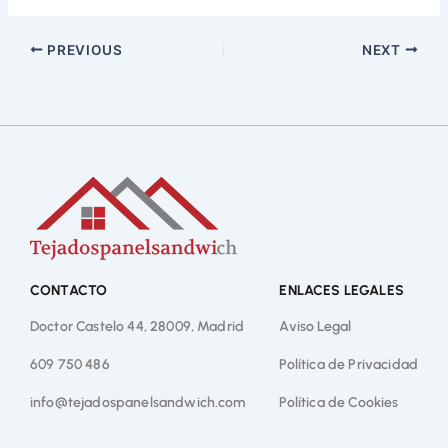
PREVIOUS
NEXT
CONTACTO
ENLACES LEGALES
Doctor Castelo 44, 28009, Madrid
Aviso Legal
609 750 486
Política de Privacidad
info@tejadospanelsandwich.com
Política de Cookies