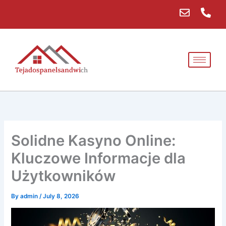
Skip
E
P
to
n
h
content
v
o
e
n
l
e
o
-
p
a
e
l
t
Solidne Kasyno Online:
Kluczowe Informacje dla
Użytkowników
By
admin
/
July 8, 2026