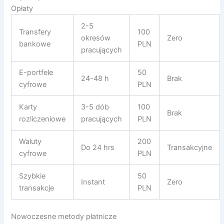
Opłaty
2-5
Transfery
100
okresów
Zero
bankowe
PLN
pracujących
E-portfele
50
24-48 h
Brak
cyfrowe
PLN
Karty
3-5 dób
100
Brak
rozliczeniowe
pracujących
PLN
Waluty
200
Do 24 hrs
Transakcyjne
cyfrowe
PLN
Szybkie
50
Instant
Zero
transakcje
PLN
Nowoczesne metody płatnicze