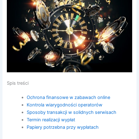
Spis treści
Ochrona finansowe w zabawach online
Kontrola wiarygodności operatorów
Sposoby transakcji w solidnych serwisach
Termin realizacji wypłat
Papiery potrzebna przy wypłatach