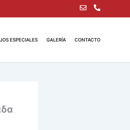
E
P
n
h
v
o
e
n
l
e
o
-
JOS ESPECIALES
GALERÍA
CONTACTO
p
a
e
l
t
άδα