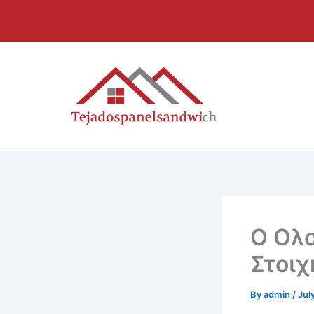
Skip
to
content
Ο Ολο
Στοιχ
By
admin
/
Jul