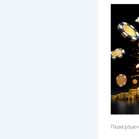
Περιεχόμε