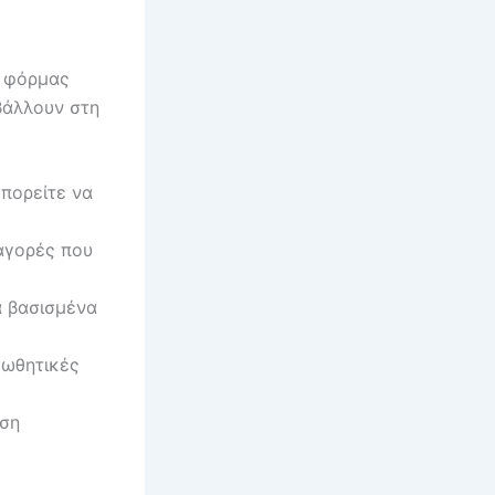
η φόρμας
βάλλουν στη
πορείτε να
αγορές που
 βασισμένα
οωθητικές
υση