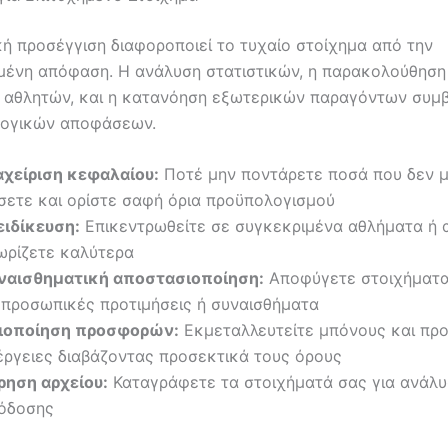
κή προσέγγιση διαφοροποιεί το τυχαίο στοίχημα από την
ένη απόφαση. Η ανάλυση στατιστικών, η παρακολούθησ
 αθλητών, και η κατανόηση εξωτερικών παραγόντων συμ
λογικών αποφάσεων.
αχείριση κεφαλαίου:
Ποτέ μην ποντάρετε ποσά που δεν μ
σετε και ορίστε σαφή όρια προϋπολογισμού
ειδίκευση:
Επικεντρωθείτε σε συγκεκριμένα αθλήματα ή 
ωρίζετε καλύτερα
ναισθηματική αποστασιοποίηση:
Αποφύγετε στοιχήματα
 προσωπικές προτιμήσεις ή συναισθήματα
ιοποίηση προσφορών:
Εκμεταλλευτείτε μπόνους και πρ
έργειες διαβάζοντας προσεκτικά τους όρους
ρηση αρχείου:
Καταγράφετε τα στοιχήματά σας για ανάλ
όδοσης