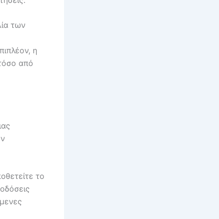
λία των
πιπλέον, η
τόσο από
ιας
υν
οθετείτε το
ποδόσεις
όμενες