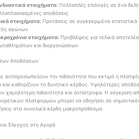
νδυαστικά στοιχήματα:
Πολλαπλές επιλογές σε ένα δελτ
λλαπλασιασμένες αποδόσεις
δικά στοιχήματα:
Προτάσεις σε συγκεκριμένα στατιστικά 
τός αγώνων
κροχρόνια στοιχήματα:
Προβλέψεις για τελικά αποτελέ
ωταθλημάτων και διοργανώσεων
 των Αποδόσεων
ις αντιπροσωπεύουν την πιθανότητα που εκτιμά η πλατφό
 και καθορίζουν το δυνητικό κέρδος. Υψηλότερες αποδόσ
ν χαμηλότερη πιθανότητα και αντίστροφα. Η σύγκριση 
φορετικών πλατφορμών μπορεί να οδηγήσει σε σημαντικέ
ήσεις στα συνολικά κέρδη μακροπρόθεσμα.
και Έλεγχος στη Αγορά