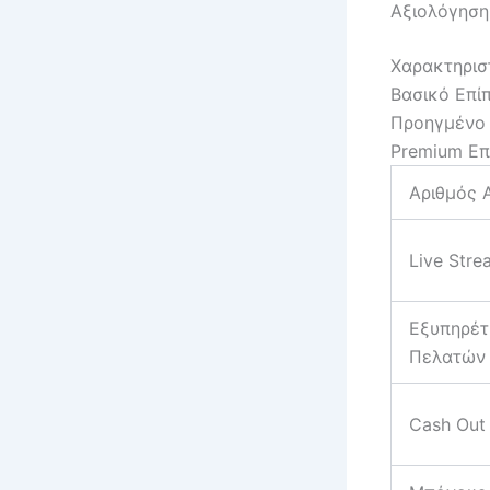
Αξιολόγηση
Χαρακτηρισ
Βασικό Επί
Προηγμένο 
Premium Επ
Αριθμός 
Live Stre
Εξυπηρέτ
Πελατών
Cash Out