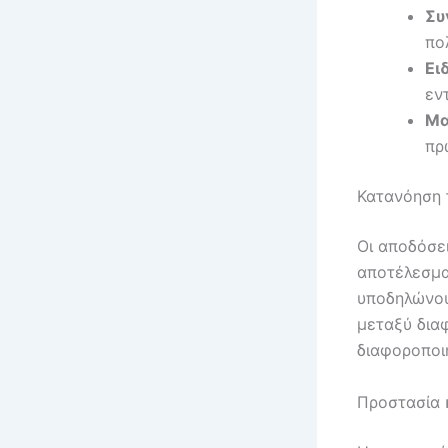
Συ
πο
Ει
εν
Μα
πρ
Κατανόηση
Οι αποδόσε
αποτέλεσμα
υποδηλώνου
μεταξύ δια
διαφοροποι
Προστασία 