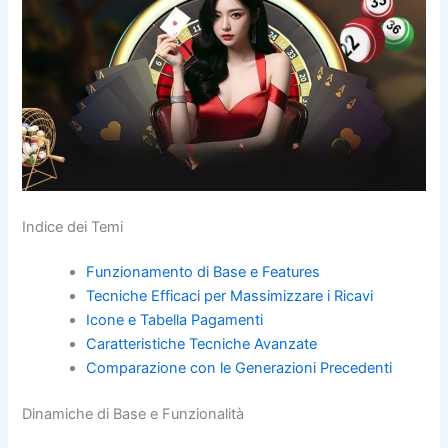
Indice dei Temi
Funzionamento di Base e Features
Tecniche Efficaci per Massimizzare i Ricavi
Icone e Tabella Pagamenti
Caratteristiche Tecniche Avanzate
Comparazione con le Generazioni Precedenti
Dinamiche di Base e Funzionalità