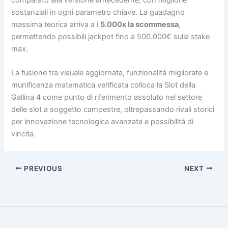
sostanziali in ogni parametro chiave. La guadagno
massima teorica arriva a i
5.000x la scommessa
,
permettendo possibili jackpot fino a 500.000€ sulla stake
max.
La fusione tra visuale aggiornata, funzionalità migliorate e
munificenza matematica verificata colloca la Slot della
Gallina 4 come punto di riferimento assoluto nel settore
delle slot a soggetto campestre, oltrepassando rivali storici
per innovazione tecnologica avanzata e possibilità di
vincita.
PREVIOUS
NEXT