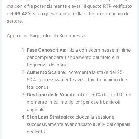
ma con cifre potenzialmente elevati. Il questo RTP verificato
del
96.42%
situa questo gioco nella categoria premium del
settore.
Approccio Suggerito alla Scommessa
Fase Conoscitiva
: inizia con scommesse minime
per comprendere il andamento del titolo e la
frequenza dei bonus
Aumento Scalare
: incrementa la stake del 25-
50% successivamente aver attivato minimo due
fasi bonus
Gestione delle Vincite
: ritira il 50% dei profitti nel
momento in cui moltiplichi per due il bankroll
originale
Stop Loss Strategico
: blocca la sessione
successivamente aver bruciato il 30% del capitale
dedicato