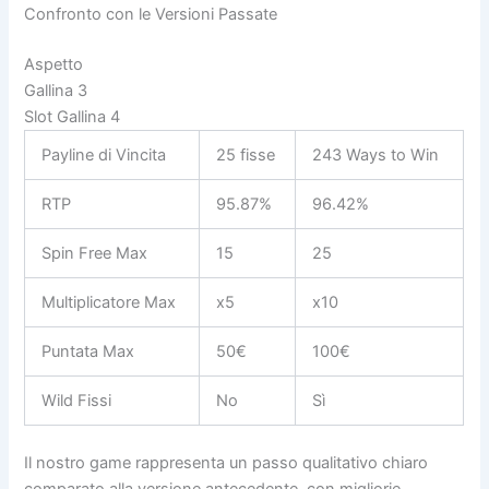
Confronto con le Versioni Passate
Aspetto
Gallina 3
Slot Gallina 4
Payline di Vincita
25 fisse
243 Ways to Win
RTP
95.87%
96.42%
Spin Free Max
15
25
Multiplicatore Max
x5
x10
Puntata Max
50€
100€
Wild Fissi
No
Sì
Il nostro game rappresenta un passo qualitativo chiaro
comparato alla versione antecedente, con migliorie