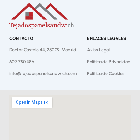
CONTACTO
ENLACES LEGALES
Doctor Castelo 44, 28009, Madrid
Aviso Legal
609 750 486
Política de Privacidad
info@tejadospanelsandwich.com
Política de Cookies