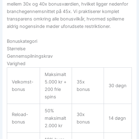
mellem 30x og 40x bonusværdien, hvilket ligger nedenfor
branchegennemsnittet på 45x. Vi praktiserer komplet
transparens omkring alle bonusvilkår, hvormed spillerne
aldrig nogensinde møder uforudsete restriktioner.
Bonuskategori
Størrelse
Gennemspilningskrav
Varighed
Maksimalt
Velkomst-
5.000 kr +
35x
30 døgn
bonus
200 frie
bonus
spins
50%
Reload-
30x
maksimalt
14 døgn
bonus
bonus
2.000 kr