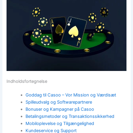
Indholdsfortegnelse
Goddag til Casoo – Vor Mission og Værdisæt
Spilleudvalg og Softwarepartnere
Bonuser og Kampagner på Casoo
Betalingsmetoder og Transaktionssikkerhed
Mobiloplevelse og Tilgængelighed
Kundeservice og Support