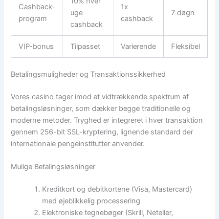
10% hver
Cashback-
1x
uge
7 døgn
program
cashback
cashback
VIP-bonus
Tilpasset
Varierende
Fleksibel
Betalingsmuligheder og Transaktionssikkerhed
Vores casino tager imod et vidtrækkende spektrum af
betalingsløsninger, som dækker begge traditionelle og
moderne metoder. Tryghed er integreret i hver transaktion
gennem 256-bit SSL-kryptering, lignende standard der
internationale pengeinstitutter anvender.
Mulige Betalingsløsninger
Kreditkort og debitkortene (Visa, Mastercard)
med øjeblikkelig processering
Elektroniske tegnebøger (Skrill, Neteller,