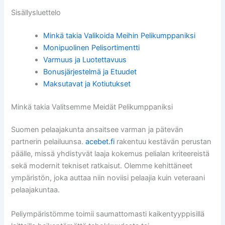
Sisällysluettelo
Minkä takia Valikoida Meihin Pelikumppaniksi
Monipuolinen Pelisortimentti
Varmuus ja Luotettavuus
Bonusjärjestelmä ja Etuudet
Maksutavat ja Kotiutukset
Minkä takia Valitsemme Meidät Pelikumppaniksi
Suomen pelaajakunta ansaitsee varman ja pätevän
partnerin pelailuunsa.
acebet.fi
rakentuu kestävän perustan
päälle, missä yhdistyvät laaja kokemus pelialan kriteereistä
sekä modernit tekniset ratkaisut. Olemme kehittäneet
ympäristön, joka auttaa niin noviisi pelaajia kuin veteraani
pelaajakuntaa.
Peliympäristömme toimii saumattomasti kaikentyyppisillä