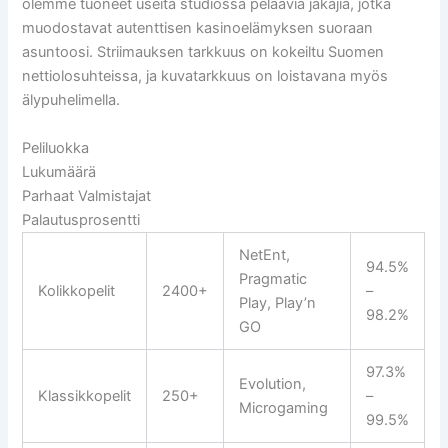
olemme tuoneet useita studiossa pelaavia jakajia, jotka
muodostavat autenttisen kasinoelämyksen suoraan
asuntoosi. Striimauksen tarkkuus on kokeiltu Suomen
nettiolosuhteissa, ja kuvatarkkuus on loistavana myös
älypuhelimella.
Peliluokka
Lukumäärä
Parhaat Valmistajat
Palautusprosentti
NetEnt,
94.5%
Pragmatic
Kolikkopelit
2400+
–
Play, Play’n
98.2%
GO
97.3%
Evolution,
Klassikkopelit
250+
–
Microgaming
99.5%