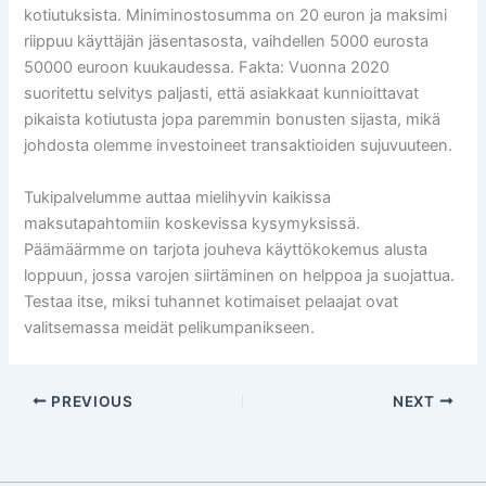
kotiutuksista. Miniminostosumma on 20 euron ja maksimi
riippuu käyttäjän jäsentasosta, vaihdellen 5000 eurosta
50000 euroon kuukaudessa. Fakta: Vuonna 2020
suoritettu selvitys paljasti, että asiakkaat kunnioittavat
pikaista kotiutusta jopa paremmin bonusten sijasta, mikä
johdosta olemme investoineet transaktioiden sujuvuuteen.
Tukipalvelumme auttaa mielihyvin kaikissa
maksutapahtomiin koskevissa kysymyksissä.
Päämäärmme on tarjota jouheva käyttökokemus alusta
loppuun, jossa varojen siirtäminen on helppoa ja suojattua.
Testaa itse, miksi tuhannet kotimaiset pelaajat ovat
valitsemassa meidät pelikumpanikseen.
PREVIOUS
NEXT