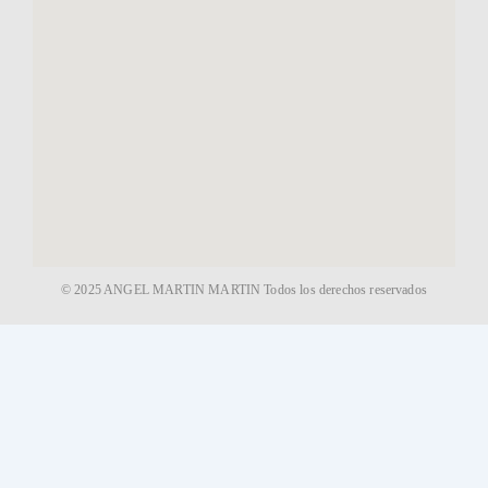
© 2025 ANGEL MARTIN MARTIN Todos los derechos reservados