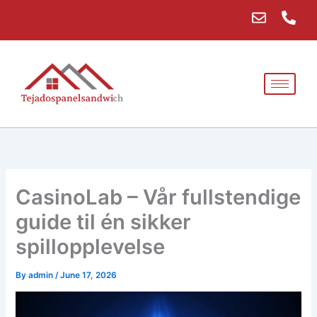
Skip
E
P
to
n
h
content
v
o
e
n
l
e
o
-
p
a
e
l
t
CasinoLab – Vår fullstendige
guide til én sikker
spillopplevelse
By
admin
/
June 17, 2026