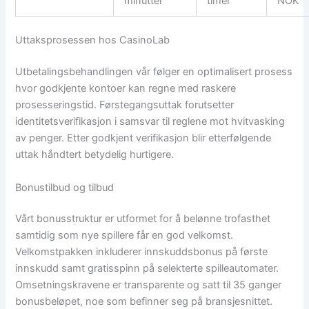
minutter
timer
NOK
Uttaksprosessen hos CasinoLab
Utbetalingsbehandlingen vår følger en optimalisert prosess
hvor godkjente kontoer kan regne med raskere
prosesseringstid. Førstegangsuttak forutsetter
identitetsverifikasjon i samsvar til reglene mot hvitvasking
av penger. Etter godkjent verifikasjon blir etterfølgende
uttak håndtert betydelig hurtigere.
Bonustilbud og tilbud
Vårt bonusstruktur er utformet for å belønne trofasthet
samtidig som nye spillere får en god velkomst.
Velkomstpakken inkluderer innskuddsbonus på første
innskudd samt gratisspinn på selekterte spilleautomater.
Omsetningskravene er transparente og satt til 35 ganger
bonusbeløpet, noe som befinner seg på bransjesnittet.