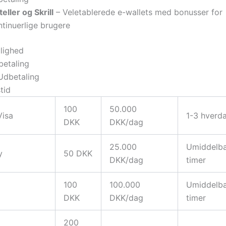
eller og Skrill
– Veletablerede e-wallets med bonusser for
ntinuerlige brugere
lighed
betaling
dbetaling
tid
100
50.000
Visa
1-3 hverd
DKK
DKK/dag
25.000
Umiddelba
y
50 DKK
DKK/dag
timer
100
100.000
Umiddelba
DKK
DKK/dag
timer
200