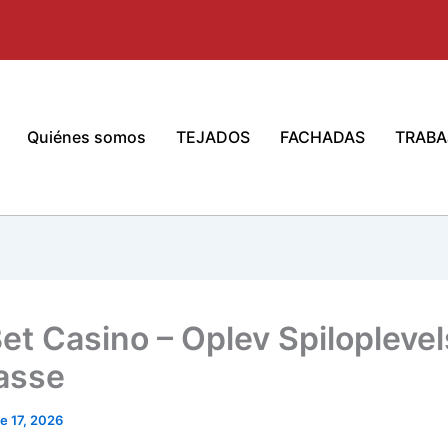
Quiénes somos
TEJADOS
FACHADAS
TRABA
t Casino – Oplev Spiloplevels
asse
e 17, 2026