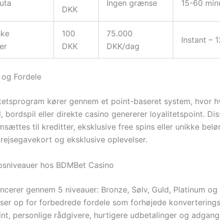
uta
Ingen grænse
15-60 min
DKK
ske
100
75.000
Instant – 
er
DKK
DKK/dag
 og Fordele
itetsprogram kører gennem et point-baseret system, hvor h
l, bordspil eller direkte casino genererer loyalitetspoint. Di
sættes til kreditter, eksklusive free spins eller unikke bel
 rejsegavekort og eksklusive oplevelser.
sniveauer hos BDMBet Casino
ncerer gennem 5 niveauer: Bronze, Sølv, Guld, Platinum o
låser op for forbedrede fordele som forhøjede konverterings
int, personlige rådgivere, hurtigere udbetalinger og adgang 