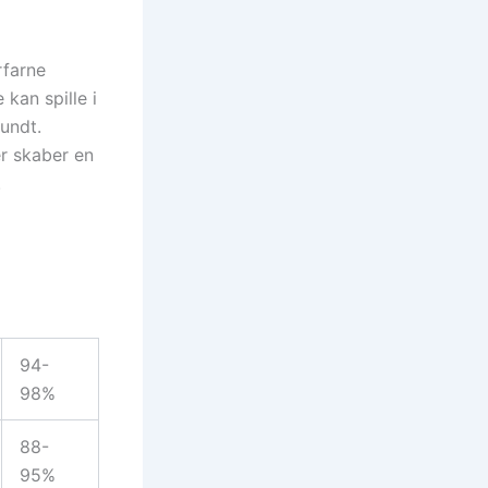
rfarne
 kan spille i
undt.
er skaber en
.
94-
98%
88-
95%