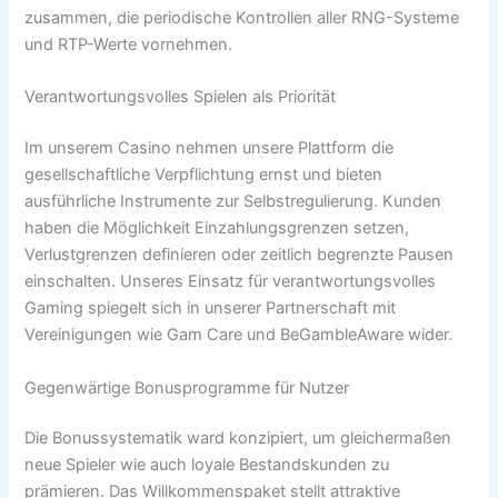
zusammen, die periodische Kontrollen aller RNG-Systeme
und RTP-Werte vornehmen.
Verantwortungsvolles Spielen als Priorität
Im unserem Casino nehmen unsere Plattform die
gesellschaftliche Verpflichtung ernst und bieten
ausführliche Instrumente zur Selbstregulierung. Kunden
haben die Möglichkeit Einzahlungsgrenzen setzen,
Verlustgrenzen definieren oder zeitlich begrenzte Pausen
einschalten. Unseres Einsatz für verantwortungsvolles
Gaming spiegelt sich in unserer Partnerschaft mit
Vereinigungen wie Gam Care und BeGambleAware wider.
Gegenwärtige Bonusprogramme für Nutzer
Die Bonussystematik ward konzipiert, um gleichermaßen
neue Spieler wie auch loyale Bestandskunden zu
prämieren. Das Willkommenspaket stellt attraktive