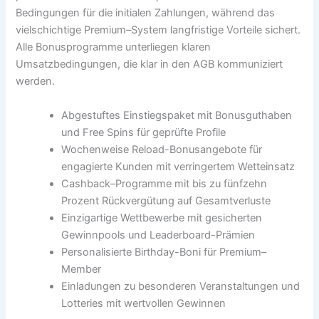
Bedingungen für die initialen Zahlungen, während das
vielschichtige Premium–System langfristige Vorteile sichert.
Alle Bonusprogramme unterliegen klaren
Umsatzbedingungen, die klar in den AGB kommuniziert
werden.
Abgestuftes Einstiegspaket mit Bonusguthaben
und Free Spins für geprüfte Profile
Wochenweise Reload-Bonusangebote für
engagierte Kunden mit verringertem Wetteinsatz
Cashback–Programme mit bis zu fünfzehn
Prozent Rückvergütung auf Gesamtverluste
Einzigartige Wettbewerbe mit gesicherten
Gewinnpools und Leaderboard-Prämien
Personalisierte Birthday-Boni für Premium–
Member
Einladungen zu besonderen Veranstaltungen und
Lotteries mit wertvollen Gewinnen