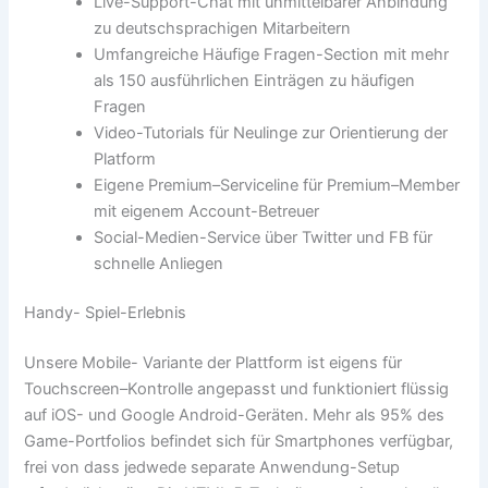
Live-Support-Chat mit unmittelbarer Anbindung
zu deutschsprachigen Mitarbeitern
Umfangreiche Häufige Fragen-Section mit mehr
als 150 ausführlichen Einträgen zu häufigen
Fragen
Video-Tutorials für Neulinge zur Orientierung der
Platform
Eigene Premium–Serviceline für Premium–Member
mit eigenem Account-Betreuer
Social-Medien-Service über Twitter und FB für
schnelle Anliegen
Handy- Spiel-Erlebnis
Unsere Mobile- Variante der Plattform ist eigens für
Touchscreen–Kontrolle angepasst und funktioniert flüssig
auf iOS- und Google Android-Geräten. Mehr als 95% des
Game-Portfolios befindet sich für Smartphones verfügbar,
frei von dass jedwede separate Anwendung-Setup