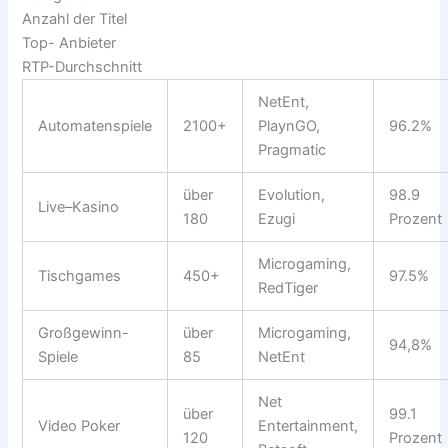
Anzahl der Titel
Top- Anbieter
RTP-Durchschnitt
NetEnt,
Automatenspiele
2100+
PlaynGO,
96.2%
Pragmatic
über
Evolution,
98.9
Live–Kasino
180
Ezugi
Prozent
Microgaming,
Tischgames
450+
97.5%
RedTiger
Großgewinn-
über
Microgaming,
94,8%
Spiele
85
NetEnt
Net
über
99.1
Video Poker
Entertainment,
120
Prozent