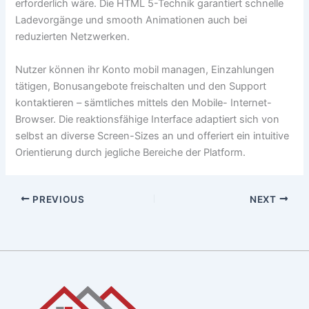
erforderlich wäre. Die HTML 5-Technik garantiert schnelle
Ladevorgänge und smooth Animationen auch bei
reduzierten Netzwerken.
Nutzer können ihr Konto mobil managen, Einzahlungen
tätigen, Bonusangebote freischalten und den Support
kontaktieren – sämtliches mittels den Mobile- Internet-
Browser. Die reaktionsfähige Interface adaptiert sich von
selbst an diverse Screen-Sizes an und offeriert ein intuitive
Orientierung durch jegliche Bereiche der Platform.
PREVIOUS
NEXT