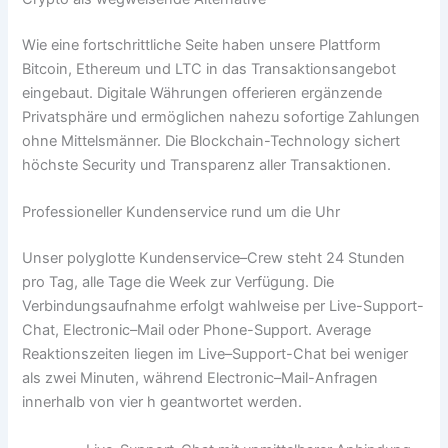
Wie eine fortschrittliche Seite haben unsere Plattform
Bitcoin, Ethereum und LTC in das Transaktionsangebot
eingebaut. Digitale Währungen offerieren ergänzende
Privatsphäre und ermöglichen nahezu sofortige Zahlungen
ohne Mittelsmänner. Die Blockchain-Technology sichert
höchste Security und Transparenz aller Transaktionen.
Professioneller Kundenservice rund um die Uhr
Unser polyglotte Kundenservice–Crew steht 24 Stunden
pro Tag, alle Tage die Week zur Verfügung. Die
Verbindungsaufnahme erfolgt wahlweise per Live-Support-
Chat, Electronic–Mail oder Phone-Support. Average
Reaktionszeiten liegen im Live–Support-Chat bei weniger
als zwei Minuten, während Electronic–Mail-Anfragen
innerhalb von vier h geantwortet werden.