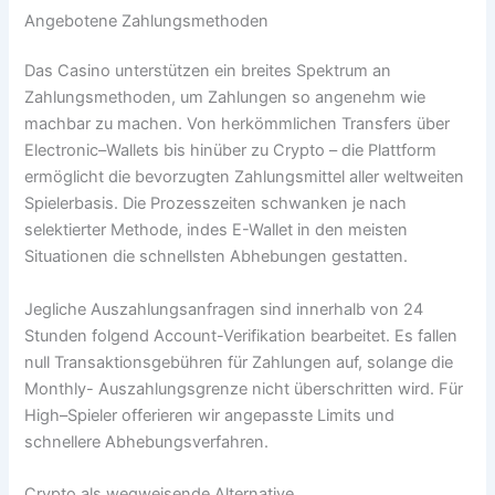
Angebotene Zahlungsmethoden
Das Casino unterstützen ein breites Spektrum an
Zahlungsmethoden, um Zahlungen so angenehm wie
machbar zu machen. Von herkömmlichen Transfers über
Electronic–Wallets bis hinüber zu Crypto – die Plattform
ermöglicht die bevorzugten Zahlungsmittel aller weltweiten
Spielerbasis. Die Prozesszeiten schwanken je nach
selektierter Methode, indes E-Wallet in den meisten
Situationen die schnellsten Abhebungen gestatten.
Jegliche Auszahlungsanfragen sind innerhalb von 24
Stunden folgend Account-Verifikation bearbeitet. Es fallen
null Transaktionsgebühren für Zahlungen auf, solange die
Monthly- Auszahlungsgrenze nicht überschritten wird. Für
High–Spieler offerieren wir angepasste Limits und
schnellere Abhebungsverfahren.
Crypto als wegweisende Alternative