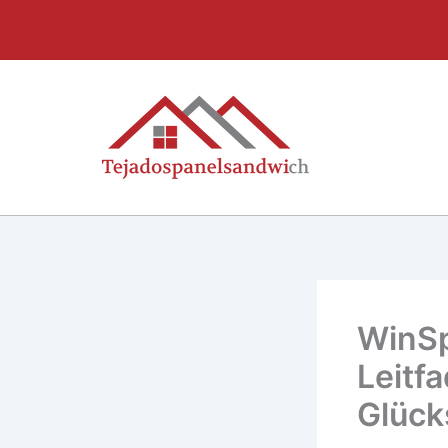
Skip
to
content
WinSp
Leitf
Glück