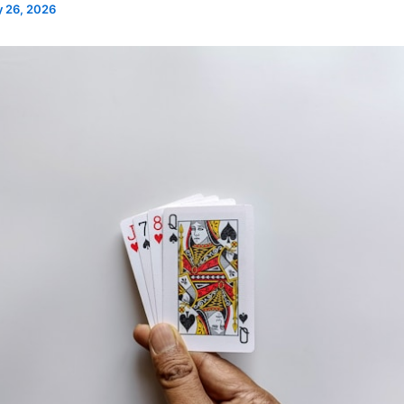
 26, 2026