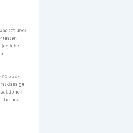
besitzt über
ertesten
 jegliche
en
eine 256-
rstklassige
nsaktionen
sicherung