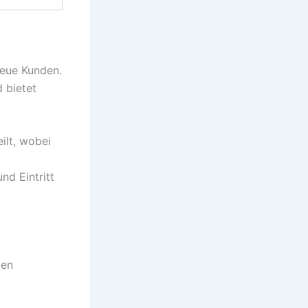
reue Kunden.
 bietet
ilt, wobei
nd Eintritt
gen