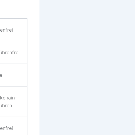
enfrei
hrenfrei
e
kchain-
ühren
enfrei