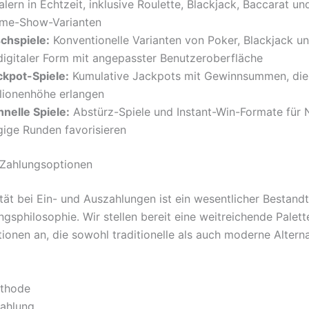
lern in Echtzeit, inklusive Roulette, Blackjack, Baccarat un
me-Show-Varianten
schspiele:
Konventionelle Varianten von Poker, Blackjack un
 digitaler Form mit angepasster Benutzeroberfläche
ckpot-Spiele:
Kumulative Jackpots mit Gewinnsummen, die
llionenhöhe erlangen
hnelle Spiele:
Abstürz-Spiele und Instant-Win-Formate für N
gige Runden favorisieren
 Zahlungsoptionen
ität bei Ein- und Auszahlungen ist ein wesentlicher Bestandt
ngsphilosophie. Wir stellen bereit eine weitreichende Palett
ionen an, die sowohl traditionelle als auch moderne Altern
thode
zahlung