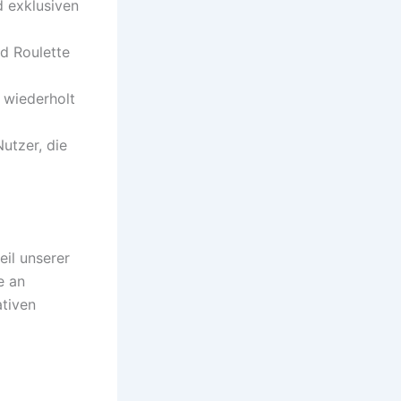
d exklusiven
d Roulette
 wiederholt
utzer, die
eil unserer
e an
ativen