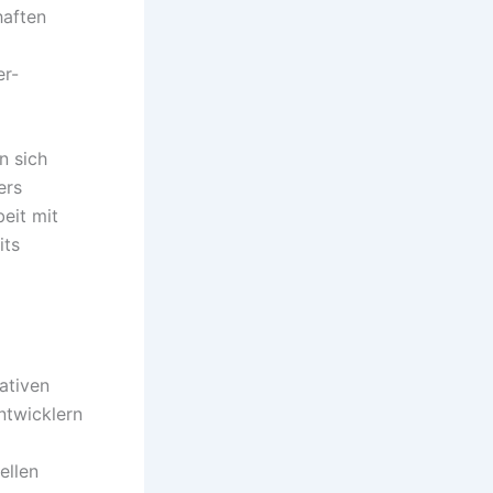
haften
er-
n sich
ers
eit mit
its
ativen
ntwicklern
ellen