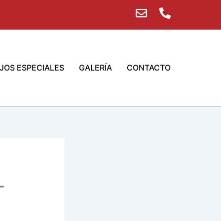
E
P
n
h
v
o
e
n
l
e
o
-
JOS ESPECIALES
GALERÍA
CONTACTO
p
a
e
l
t
-