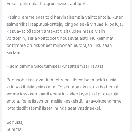
Erikoispelit sekä Progressiiviset Jättipotit
Kasinollamme saat toki harvinaisempia vaihtoehtoja, kuten
esimerkiksi raaputuskortteja, bingoa sekä virtuaalikilpailuja.
Kasvavat pääpotit antavat tilaisuuden massiivisiin
voittoihin, sekä voittopotit nousevat alati. Huikeimmat
pottimme on rikkoneet miljoonan eurorajan lukuisaan
kertaan.
Huomioimme Sitoutumisesi Ansaitsemasi Tavalla
Bonusohjelma ovat kehitetty palkitsemiseen sekä uusia
kuin vakituisia asiakkaita. Toisin tapaa kuin lukuisat muut,
emme koskaan vaadi epäreiluja kierrätystä tai piilotettuja
ehtoja. Rehellisyys on meille keskeistä, ja tavoitteenamme,
jotta tiedät täsmällisesti minkä saat vastineeksi.
Bonuslaji
Summa