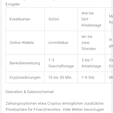
Entgelte
drei bis
Me
Kreditkarten
Sofort
fünf
K
Arbeitstage
ein bis
In
Online-Wallets
Unmittelbar
zwei
ge
Stunden
1-3
3 bis 7
Ge
Banküberweisung
Geschäftstage
Arbeitstage
En
Kryptowährungen
15 bis 30 Min.
1-6 Std.
Mi
Diskretion & Datensicherheit
Zahlungsoptionen etwa Cryptos ermöglichen zusätzliche
Privatsphäre für Finanztransfers. Viele Wetter bevorzugen