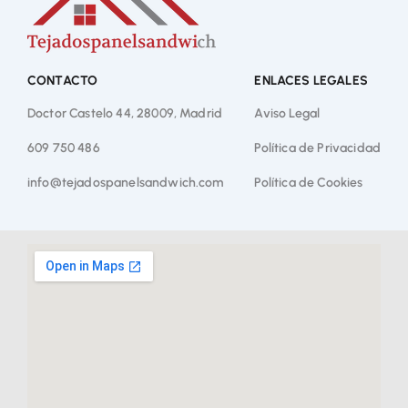
CONTACTO
ENLACES LEGALES
Doctor Castelo 44, 28009, Madrid
Aviso Legal
609 750 486
Política de Privacidad
info@tejadospanelsandwich.com
Política de Cookies