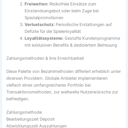
Freiwetten:
Risikofreie Einsätze zum
Einstandsangebot oder beim Zuge bei
Spezialpromotionen
Verlustschutz:
Periodische Erstattungen auf
Defizite für die Spielerloyalität
Loyalitätssysteme:
Gestufte Kundenprogramme
mit exklusiven Benefits & dediziertem Betreuung
Zahlungsmethoden & ihre Erreichbarkeit
Diese Palette von Bezahlmethoden differiert erheblich unter
diversen Providern. Globale Anbieter implementieren
vielfach eines umfangreicheres Portfolio bei
Transaktionsmethoden, zur weltweite Nutzerwünsche zur
befriedigen.
Zahlungsmethode
Bearbeitungszeit Deposit
Abwicklungszeit Auszahlungen