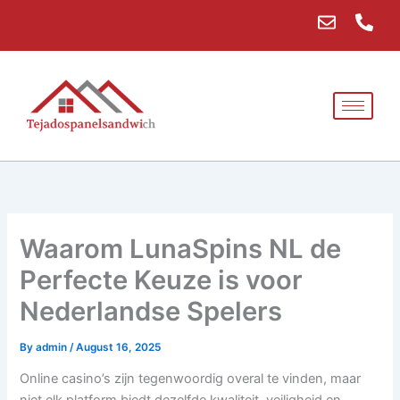
Skip
E
P
to
n
h
content
v
o
e
n
l
e
o
-
p
a
e
l
t
Waarom LunaSpins NL de
Perfecte Keuze is voor
Nederlandse Spelers
By
admin
/
August 16, 2025
Online casino’s zijn tegenwoordig overal te vinden, maar