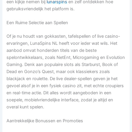
een kijkje nemen bij
lunarspins
en zelf ontdekken hoe
gebruiksvriendelijk het platform is.
Een Ruime Selectie aan Spellen
Of je nu houdt van gokkasten, tafelspellen of live casino-
ervaringen, LunaSpins NL heeft voor ieder wat wils. Het
aanbod omvat honderden titels van de beste
spelontwikkelaars, zoals NetEnt, Microgaming en Evolution
Gaming. Denk aan populaire slots als Starburst, Book of
Dead en Gonzo’s Quest, maar ook klassiekers zoals
blackjack en roulette. De live dealer-spellen geven je het
gevoel alsof je in een fysiek casino zit, met echte croupiers
en real-time actie. Dit alles wordt aangeboden in een
soepele, mobielvriendelijke interface, zodat je altijd en
overal kunt spelen.
Aantrekkelijke Bonussen en Promoties