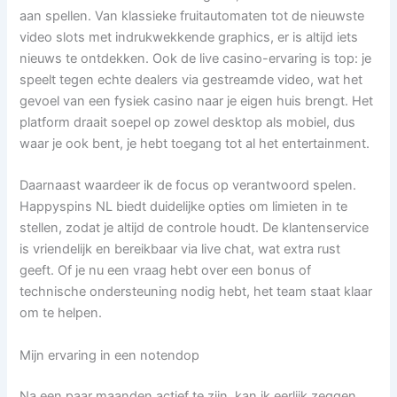
aan spellen. Van klassieke fruitautomaten tot de nieuwste
video slots met indrukwekkende graphics, er is altijd iets
nieuws te ontdekken. Ook de live casino-ervaring is top: je
speelt tegen echte dealers via gestreamde video, wat het
gevoel van een fysiek casino naar je eigen huis brengt. Het
platform draait soepel op zowel desktop als mobiel, dus
waar je ook bent, je hebt toegang tot al het entertainment.
Daarnaast waardeer ik de focus op verantwoord spelen.
Happyspins NL biedt duidelijke opties om limieten in te
stellen, zodat je altijd de controle houdt. De klantenservice
is vriendelijk en bereikbaar via live chat, wat extra rust
geeft. Of je nu een vraag hebt over een bonus of
technische ondersteuning nodig hebt, het team staat klaar
om te helpen.
Mijn ervaring in een notendop
Na een paar maanden actief te zijn, kan ik eerlijk zeggen