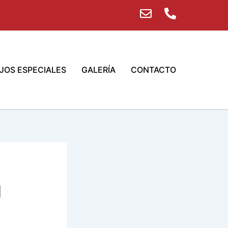
E
P
n
h
v
o
e
n
l
e
o
-
JOS ESPECIALES
GALERÍA
CONTACTO
p
a
e
l
t
d