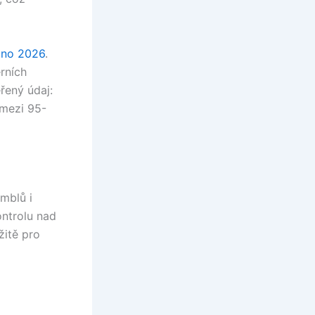
ino 2026
.
rních
řený údaj:
 mezi 95-
mblů i
ontrolu nad
žitě pro