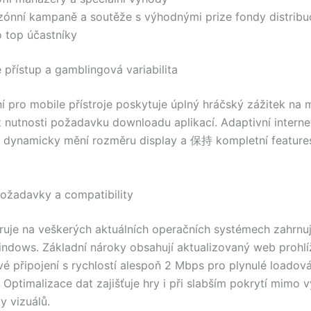
zónní kampaně a soutěže s výhodnými prize fondy distrib
o top účastníky
přístup a gamblingová variabilita
í pro mobile přístroje poskytuje úplný hráčský zážitek na m
 nutnosti požadavku downloadu aplikací. Adaptivní intern
e dynamicky mění rozměru display a 保持 kompletní feature
ožadavky a compatibility
uje na veškerých aktuálních operačních systémech zahrnují
indows. Základní nároky obsahují aktualizovaný web prohlí
ové připojení s rychlostí alespoň 2 Mbps pro plynulé loadován
í. Optimalizace dat zajišťuje hry i při slabším pokrytí mimo
ty vizuálů.