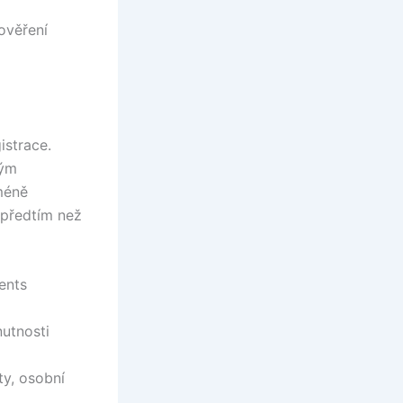
ověření
istrace.
tým
méně
 předtím než
ents
utnosti
ty, osobní