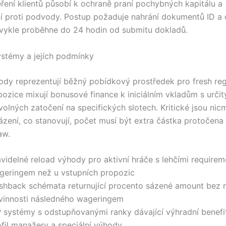
ření klientů působí k ochraně praní pochybných kapitálu a
 proti podvody. Postup požaduje nahrání dokumentů ID a 
bvykle proběhne do 24 hodin od submitu dokladů.
stémy a jejích podmínky
ody reprezentují běžný pobídkový prostředek pro fresh reg
ozice mixují bonusové finance k iniciálním vkladům s urči
olných zatočení na specifických slotech. Kritické jsou nic
zení, co stanovují, počet musí být extra částka protočena
aw.
avidelné reload výhody pro aktivní hráče s lehčími requirem
geringem než u vstupních propozic
shback schémata returnující procento sázené amount bez n
vinnosti následného wageringem
P systémy s odstupňovanými ranky dávající výhradní benefi
ofil manažery a speciální výhody