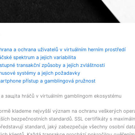
u
hrana a ochrana uživatelů v virtuálním herním prostředí
čské spektrum a jejich variabilita
stupné transakční způsoby a jejích zvláštnosti
nusové systémy a jejich požadavky
artphone přístup a gamblingová pružnost
a защita hráčů v virtuálním gamblingom ekosystému
formě klademe nejvyšší význam na ochranu veškerých opera
ších bezpečnostních standardů. SSL certifikáty s maximál
představují standard, jaký zabezpečuje všechny osobní data
ich klientů. Každá transakce prochází pokročilou ověřením