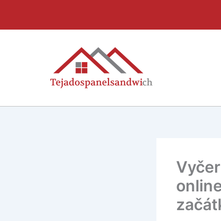
Skip
to
content
Vyčer
online
začát