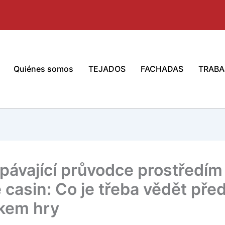
Quiénes somos
TEJADOS
FACHADAS
TRABA
pávající průvodce prostředím
 casin: Co je třeba vědět pře
kem hry