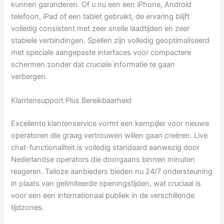
kunnen garanderen. Of u nu een een iPhone, Android
telefoon, iPad of een tablet gebruikt, de ervaring blijft
volledig consistent met zeer snelle laadtijden en zeer
stabiele verbindingen. Spellen zijn volledig geoptimaliseerd
met speciale aangepaste interfaces voor compactere
schermen zonder dat cruciale informatie te gaan
verbergen.
Klantensupport Plus Bereikbaarheid
Excellente klantenservice vormt een kernpijler voor nieuwe
operatoren die graag vertrouwen willen gaan creëren. Live
chat-functionaliteit is volledig standaard aanwezig door
Nederlandse operators die doorgaans binnen minuten
reageren. Talloze aanbieders bieden nu 24/7 ondersteuning
in plaats van gelimiteerde openingstijden, wat cruciaal is
voor een een internationaal publiek in de verschillende
tijdzones.