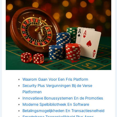
Waarom Gaan Voor Een Fris Platform
Security Plus Vergunningen Bij de Verse
Platformen
Innovatieve Bonussystemen En de Promoties
Moderne Spelbibliotheek En Software
Betalingsmogelijkheden En Transactiesnelheid
Smartphone Toegankelijkheid Plus Apps