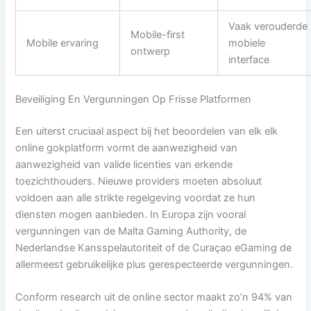
Vaak verouderde
Mobile-first
Mobile ervaring
mobiele
ontwerp
interface
Beveiliging En Vergunningen Op Frisse Platformen
Een uiterst cruciaal aspect bij het beoordelen van elk elk
online gokplatform vormt de aanwezigheid van
aanwezigheid van valide licenties van erkende
toezichthouders. Nieuwe providers moeten absoluut
voldoen aan alle strikte regelgeving voordat ze hun
diensten mogen aanbieden. In Europa zijn vooral
vergunningen van de Malta Gaming Authority, de
Nederlandse Kansspelautoriteit of de Curaçao eGaming de
allermeest gebruikelijke plus gerespecteerde vergunningen.
Conform research uit de online sector maakt zo’n 94% van