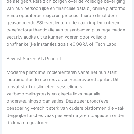
de alle gebruikers zich zorgen over de volledige beveiliging
van hun persoonlijke en financiële data bij online platforms.
Verse operatoren reageren proactief hierop direct door
geavanceerde SSL-versleuteling te gaan implementeren,
tweefactorauthenticatie aan te aanbieden plus regelmatige
security audits uit te kunnen voeren door volledig
onafhankelijke instanties zoals eCOGRA of iTech Labs.
Bewust Spelen Als Prioriteit
Moderne platforms implementeren vanaf het hun start
instrumenten ten behoeve van verantwoord spelen. Dit
omvat stortingslimieten, sessietimers,
zelfbeoordelingstests en directe links naar alle
ondersteuningsorganisaties. Deze zeer proactieve
benadering verschilt sterk van oudere platformen die vaak
dergelijke functies vaak pas veel na jaren toepasten onder
druk van regulatoren.