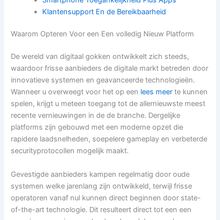
Klantensupport En de Bereikbaarheid
Waarom Opteren Voor een Een volledig Nieuw Platform
De wereld van digitaal gokken ontwikkelt zich steeds,
waardoor frisse aanbieders de digitale markt betreden door
innovatieve systemen en geavanceerde technologieën.
Wanneer u overweegt voor het op een
lees meer
te kunnen
spelen, krijgt u meteen toegang tot de allernieuwste meest
recente vernieuwingen in de de branche. Dergelijke
platforms zijn gebouwd met een moderne opzet die
rapidere laadsnelheden, soepelere gameplay en verbeterde
securityprotocollen mogelijk maakt.
Gevestigde aanbieders kampen regelmatig door oude
systemen welke jarenlang zijn ontwikkeld, terwijl frisse
operatoren vanaf nul kunnen direct beginnen door state-
of-the-art technologie. Dit resulteert direct tot een een