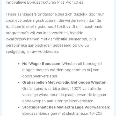
Innovatieve Bonusstructuren Plus Promoties
Frisse aanbieders onderscheiden zich duidelijk door hun
creatieve beloningsstructuren die verder reiken dan de
traditionele stortingsbonus. U zult vindt daar cashback-
programma’s vrij van inzetvereisten, hybride
loyaliteitssystemen met gamificatie-elementen, plus
persoonlijke aanbiedingen gebaseerd op uw uw
spelgedrag en uw voorkeuren.
No-Wager Bonussen:
Winsten uit bonusgeld
mogen meteen worden opgenomen vrij van
doorspeekvereisten
Gratisspellen Met volledig Behouden Winsten:
Gratis spins waarbij u direct 100% van alle de
volledige winst houdt in plaats ervan dit te gaan
onderwerpen aan strenge inzetvereisten
Stortingsmatches Met extra Lage Voorwaarden:
Bonusaanbiedingen met slechts maar 10-20x