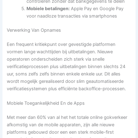
controleren zonder dat bankgegevens te delen
Mobiele betalingen:
Apple Pay en Google Pay
voor naadloze transacties via smartphones
Verwerking Van Opnames
Een frequent kritiekpunt over gevestigde platformen
vormen lange wachttijden bij uitbetalingen. Nieuwe
operatoren onderscheiden zich sterk via snelle
verificatieprocessen plus uitbetalingen binnen slechts 24
uur, soms zelfs zelfs binnen enkele enkele uur. Dit alles
wordt mogelijk gerealiseerd door slim geautomatiseerde
verificatiesystemen plus efficiënte backoffice-processen.
Mobiele Toegankelijkheid En de Apps
Met meer dan 60% van al het het totale online gokverkeer
afkomstig van de mobile apparaten, zijn alle nieuwe
platforms gebouwd door een een sterk mobile-first