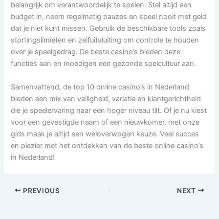
belangrijk om verantwoordelijk te spelen. Stel altijd een
budget in, neem regelmatig pauzes en speel nooit met geld
dat je niet kunt missen. Gebruik de beschikbare tools zoals
stortingslimieten en zelfuitsluiting om controle te houden
over je speelgedrag. De beste casino’s bieden deze
functies aan en moedigen een gezonde spelcultuur aan.
Samenvattend, de top 10 online casino’s in Nederland
bieden een mix van veiligheid, variatie en klantgerichtheid
die je speelervaring naar een hoger niveau tilt. Of je nu kiest
voor een gevestigde naam of een nieuwkomer, met onze
gids maak je altijd een weloverwogen keuze. Veel succes
en plezier met het ontdekken van de beste online casino’s
in Nederland!
PREVIOUS
NEXT