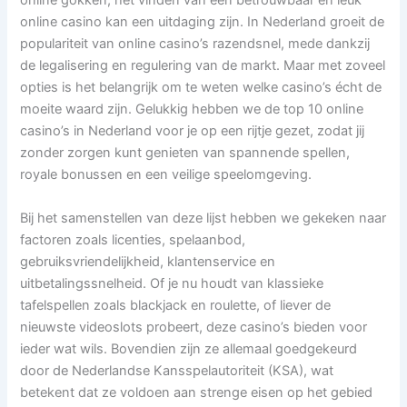
online gokken, het vinden van een betrouwbaar en leuk
online casino kan een uitdaging zijn. In Nederland groeit de
populariteit van online casino’s razendsnel, mede dankzij
de legalisering en regulering van de markt. Maar met zoveel
opties is het belangrijk om te weten welke casino’s écht de
moeite waard zijn. Gelukkig hebben we de top 10 online
casino’s in Nederland voor je op een rijtje gezet, zodat jij
zonder zorgen kunt genieten van spannende spellen,
royale bonussen en een veilige speelomgeving.
Bij het samenstellen van deze lijst hebben we gekeken naar
factoren zoals licenties, spelaanbod,
gebruiksvriendelijkheid, klantenservice en
uitbetalingssnelheid. Of je nu houdt van klassieke
tafelspellen zoals blackjack en roulette, of liever de
nieuwste videoslots probeert, deze casino’s bieden voor
ieder wat wils. Bovendien zijn ze allemaal goedgekeurd
door de Nederlandse Kansspelautoriteit (KSA), wat
betekent dat ze voldoen aan strenge eisen op het gebied