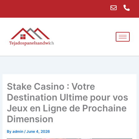
Skip
E
P
to
n
h
content
v
o
e
n
l
e
o
-
p
a
e
l
t
Stake Casino : Votre
Destination Ultime pour vos
Jeux en Ligne de Prochaine
Dimension
By
admin
/
June 4, 2026