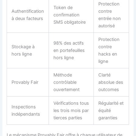
Protection
Token de
Authentification
contre
confirmation
à deux facteurs
entrée non
SMS obligatoire
autorisé
Protection
98% des actifs
Stockage à
contre
en portefeuilles
hors ligne
hacks en
hors ligne
ligne
Méthode
Clarté
Provably Fair
contrôlable
absolue des
ouvertement
outcomes
Vérifications tous
Régularité et
Inspections
les trois mois par
équité
indépendants
tierces parties
garanties
Le mécanisme Provably Fair offre à chaque utilisateur de