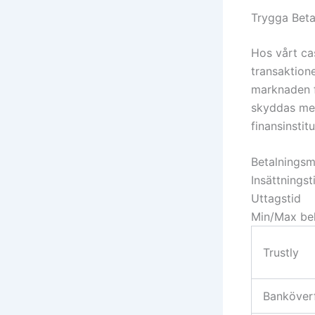
Trygga Beta
Hos vårt cas
transaktion
marknaden fö
skyddas med
finansinstit
Betalnings
Insättningst
Uttagstid
Min/Max be
Trustly
Banköver