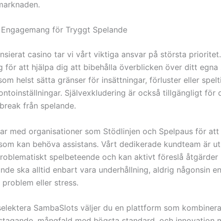
marknaden.
a Engagemang för Tryggt Spelande
nsierat casino tar vi vårt viktiga ansvar på största prioritet
g för att hjälpa dig att bibehålla överblicken över ditt egna
om helst sätta gränser för insättningar, förluster eller spelti
ntoinställningar. Självexkludering är också tillgängligt för
break från spelande.
ar med organisationer som Stödlinjen och Spelpaus för att
de som kan behöva assistans. Vårt dedikerade kundteam är utb
 problematiskt spelbeteende och kan aktivt föreslå åtgärder 
nde ska alltid enbart vara underhållning, aldrig någonsin en k
problem eller stress.
elektera SambaSlots väljer du en plattform som kombinera
stagande, mångfald med högsta standard, och innovation