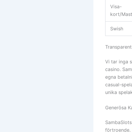
Visa-
kort/Mas
Swish
Transparent
Vi tar inga 
casino. Sam
egna betaln
casual-spel
unika spelak
Generösa K
SambaSlots 
förtroende. 