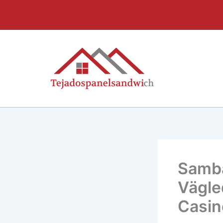
Skip
to
content
Samba
Vägle
Casin