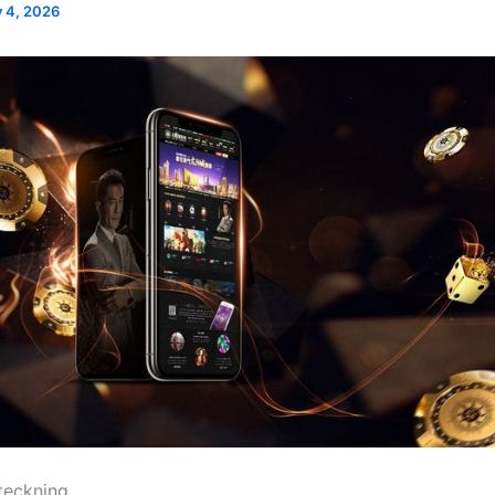
y 4, 2026
rteckning