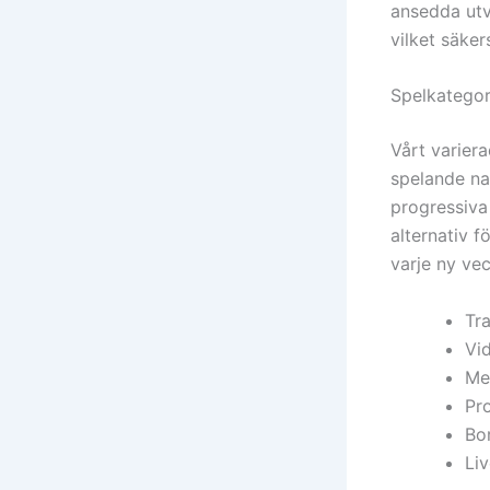
ansedda utv
vilket säker
Spelkategor
Vårt variera
spelande na
progressiva 
alternativ f
varje ny vec
Tr
Vi
Me
Pro
Bor
Liv