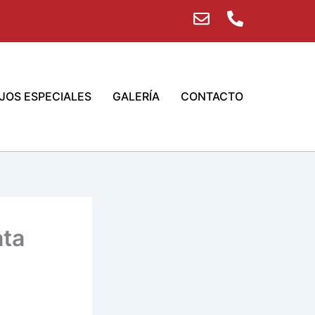
E
P
n
h
v
o
e
n
l
e
o
-
JOS ESPECIALES
GALERÍA
CONTACTO
p
a
e
l
t
ata