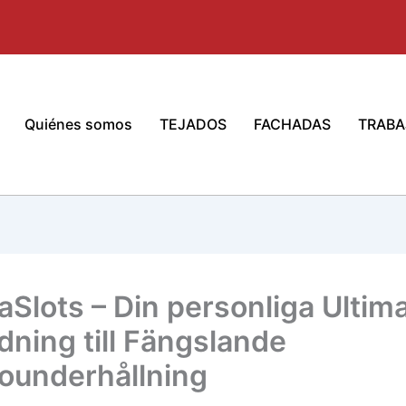
Quiénes somos
TEJADOS
FACHADAS
TRABA
Slots – Din personliga Ultim
dning till Fängslande
ounderhållning