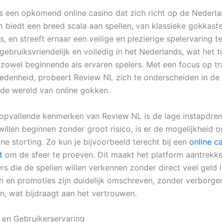
s een opkomend online casino dat zich richt op de Nederla
m biedt een breed scala aan spellen, van klassieke gokkaste
s, en streeft ernaar een veilige en plezierige spelervaring t
 gebruiksvriendelijk en volledig in het Nederlands, wat het 
zowel beginnende als ervaren spelers. Met een focus op tr
redenheid, probeert Review NL zich te onderscheiden in de
de wereld van online gokken.
opvallende kenmerken van Review NL is de lage instapdre
willen beginnen zonder groot risico, is er de mogelijkheid 
ne storting. Zo kun je bijvoorbeeld terecht bij een
online c
t
om de sfeer te proeven. Dit maakt het platform aantrekke
rs die de spellen willen verkennen zonder direct veel geld i
 en promoties zijn duidelijk omschreven, zonder verborge
, wat bijdraagt aan het vertrouwen.
en Gebruikerservaring