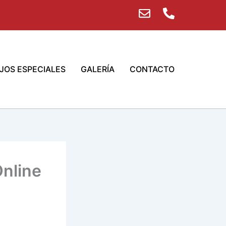
E
P
n
h
v
o
e
n
l
e
o
-
JOS ESPECIALES
GALERÍA
CONTACTO
p
a
e
l
t
Online