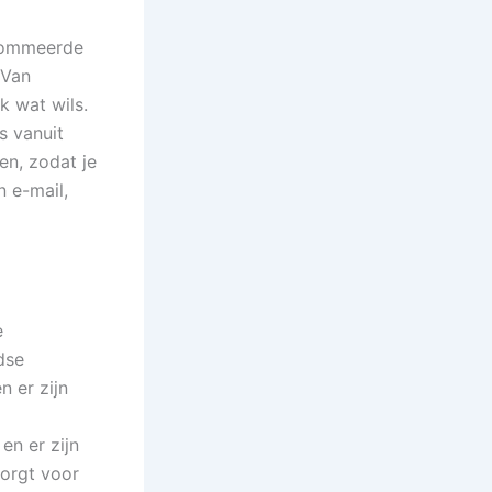
enommeerde
 Van
lk wat wils.
s vanuit
en, zodat je
n e-mail,
e
dse
 er zijn
en er zijn
zorgt voor