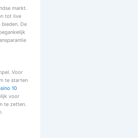
ndse markt.
n tot live
e bieden. De
toegankelijk
ansparantie
mpel. Voor
om te starten
asino 10
lijk voor
n te zetten.
n