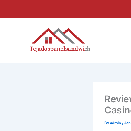
Skip
to
content
Review
Casin
By
admin
/
Jan