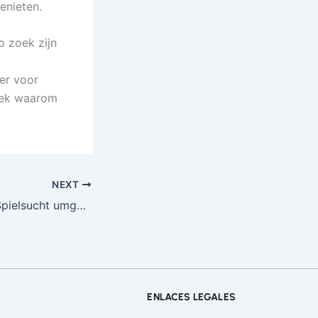
enieten.
p zoek zijn
er voor
tdek waarom
NEXT
Wie Casinos mit Spielsucht umgehen und Hilfsangebote
ENLACES LEGALES