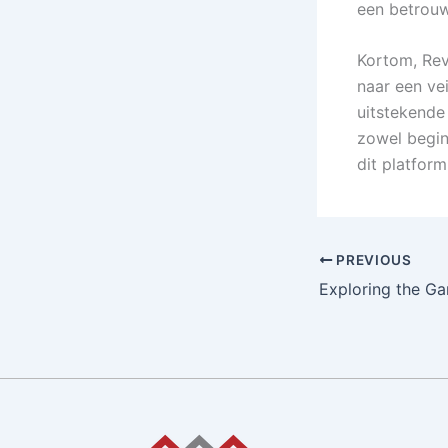
een betrouw
Kortom, Rev
naar een ve
uitstekende
zowel begin
dit platfor
PREVIOUS