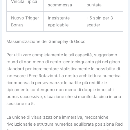
Vincita Tipica
scommessa
puntata
Nuovo Trigger
Inesistente
+5 spin per 3
Bonus
applicabile
scatter
Massimizzazione del Gameplay di Gioco
Per utilizzare completamente le tali capacità, suggeriamo
round di non meno di cento-centocinquanta giri nel gioco
standard per incrementare statisticamente le possibilità di
innescare i Free Rotazioni. La nostra architettura numerica
ricompensa la perseveranza: le partite più redditizie
tipicamente contengono non meno di doppie inneschi
bonus successive, situazione che si manifesta circa in una
sessione su 5.
La unione di visualizzazione immersiva, meccaniche
rivoluzionarie e struttura numerica equilibrata posiziona Red