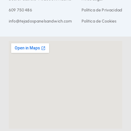
609 750 486
Política de Privacidad
info@tejadospanelsandwich.com
Política de Cookies