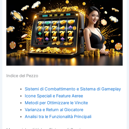
Indice del Pezzo
Sistemi di Combattimento e Sistema di Gameplay
Icone Speciali e Feature Aeree
Metodi per Ottimizzare le Vincite
Varianza e Return al Giocatore
Analisi tra le Funzionalità Principali