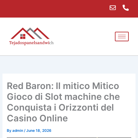
Skip
E
P
to
n
h
content
v
o
e
n
l
e
o
-
p
a
e
l
t
Red Baron: Il mitico Mitico
Gioco di Slot machine che
Conquista i Orizzonti del
Casino Online
By
admin
/
June 18, 2026