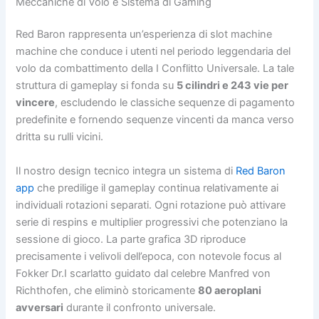
Meccaniche di Volo e Sistema di Gaming
Red Baron rappresenta un’esperienza di slot machine
machine che conduce i utenti nel periodo leggendaria del
volo da combattimento della I Conflitto Universale. La tale
struttura di gameplay si fonda su
5 cilindri e 243 vie per
vincere
, escludendo le classiche sequenze di pagamento
predefinite e fornendo sequenze vincenti da manca verso
dritta su rulli vicini.
Il nostro design tecnico integra un sistema di
Red Baron
app
che predilige il gameplay continua relativamente ai
individuali rotazioni separati. Ogni rotazione può attivare
serie di respins e multiplier progressivi che potenziano la
sessione di gioco. La parte grafica 3D riproduce
precisamente i velivoli dell’epoca, con notevole focus al
Fokker Dr.I scarlatto guidato dal celebre Manfred von
Richthofen, che eliminò storicamente
80 aeroplani
avversari
durante il confronto universale.