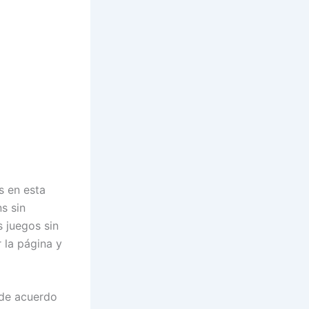
s en esta
s sin
s juegos sin
 la página y
 de acuerdo