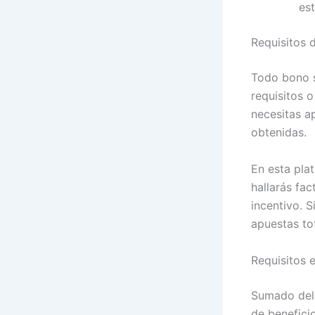
est
Requisitos 
Todo bono s
requisitos 
necesitas a
obtenidas.
En esta pla
hallarás fa
incentivo. 
apuestas to
Requisitos 
Sumado del 
de beneficio