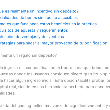
ué es realmente un incentivo sin depósito?
dalidades de bonos sin aporte accesibles
mo es que funcionan estos beneficios en la práctica
quisitos de apuesta y requerimientos
aluación de ventajas y desventajas
trategias para sacar al mayor provecho de tu bonificación
lmente un regalo sin depósito?
in ingreso es una bonificación extraordinaria que brindamo
puestas donde los usuarios consiguen dinero gratuito o spin
e hacer algún ingreso inicial. Esta opción facilita probar lo
pital real, siendo en una herramienta perfecta para conocer
alidades.
ustria del gaming online ha avanzado significativamente, y