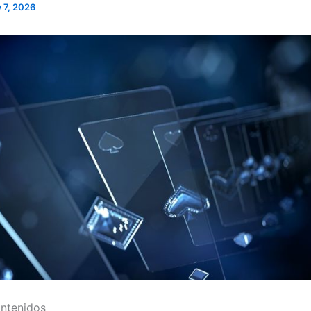
y 7, 2026
ntenidos