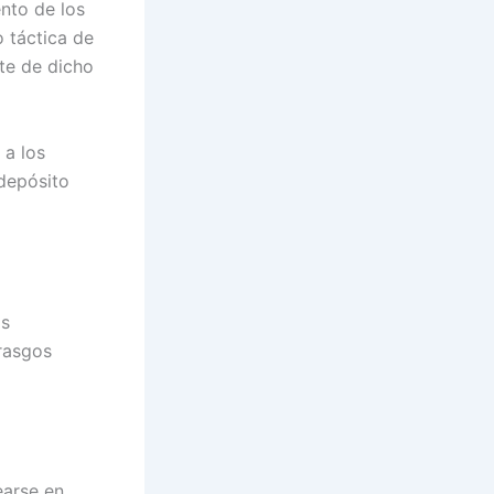
nto de los
 táctica de
te de dicho
 a los
 depósito
as
 rasgos
earse en