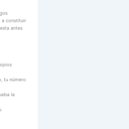
egos
a constituir
esta antes
ropios
so, tu número
ueba la
u