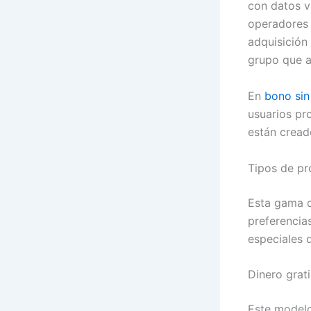
con datos v
operadores 
adquisición
grupo que ap
En
bono sin
usuarios pr
están cread
Tipos de pr
Esta gama d
preferencia
especiales 
Dinero grat
Este modelo