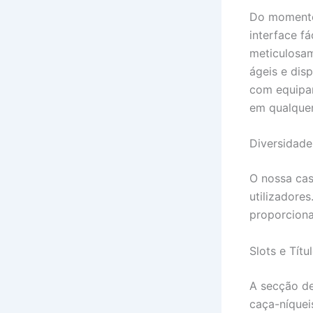
Do momento
interface fá
meticulosam
ágeis e dis
com equipam
em qualquer
Diversidad
O nossa cas
utilizadore
proporciona
Slots e Títu
A secção de
caça-níqueis