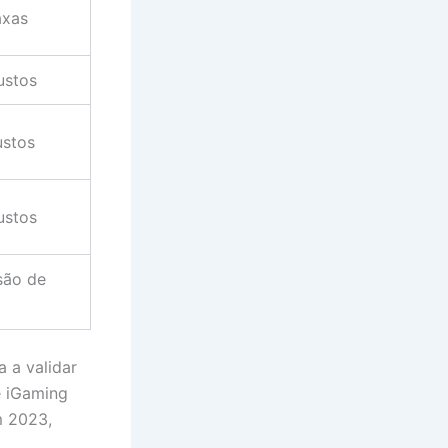
axas
ustos
stos
ustos
são de
 a validar
e iGaming
m 2023,