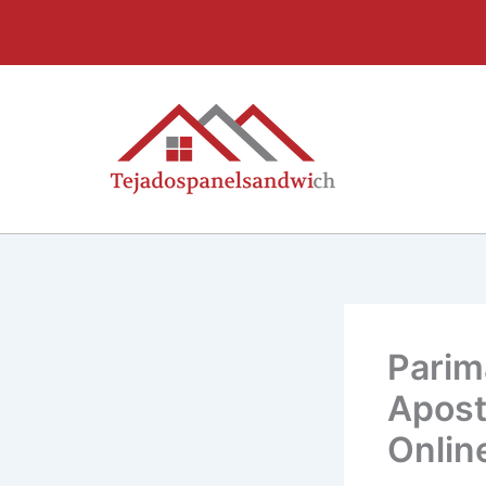
Skip
to
content
Parim
Apost
Onlin