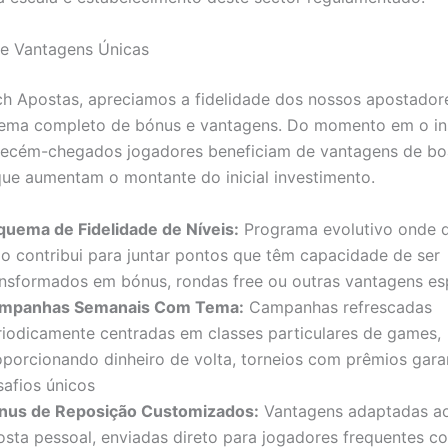
e Vantagens Únicas
h Apostas, apreciamos a fidelidade dos nossos apostador
ema completo de bónus e vantagens. Do momento em o in
 recém-chegados jogadores beneficiam de vantagens de bo
ue aumentam o montante do inicial investimento.
quema de Fidelidade de Níveis:
Programa evolutivo onde 
go contribui para juntar pontos que têm capacidade de ser
ansformados em bónus, rondas free ou outras vantagens es
mpanhas Semanais Com Tema:
Campanhas refrescadas
riodicamente centradas em classes particulares de games,
oporcionando dinheiro de volta, torneios com prêmios gara
safios únicos
nus de Reposição Customizados:
Vantagens adaptadas ao
osta pessoal, enviadas direto para jogadores frequentes 