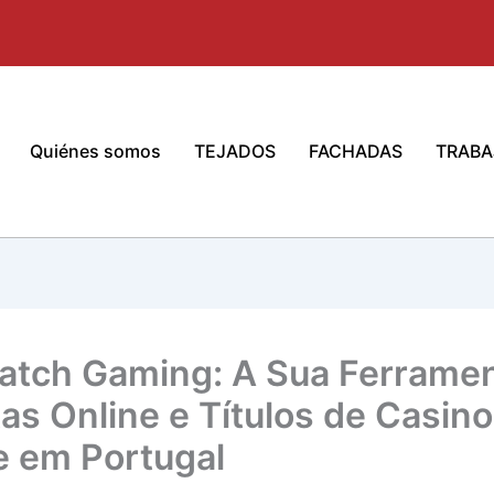
Quiénes somos
TEJADOS
FACHADAS
TRABA
atch Gaming: A Sua Ferrame
as Online e Títulos de Casino
e em Portugal