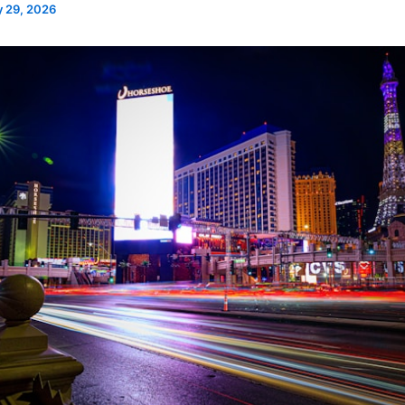
 29, 2026