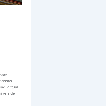
stas
 nossas
ão virtual
níveis de