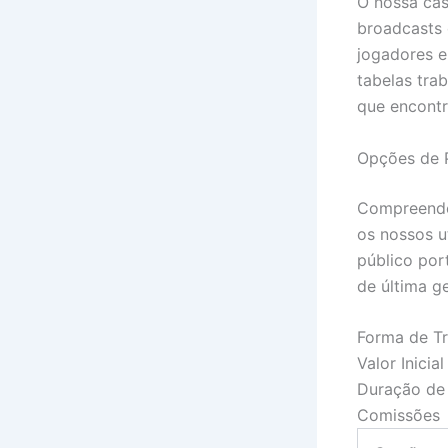
O nossa cas
broadcasts 
jogadores e
tabelas tra
que encontr
Opções de 
Compreendem
os nossos u
público por
de última g
Forma de T
Valor Inicial
Duração de
Comissões