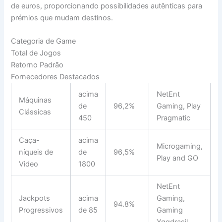
de euros, proporcionando possibilidades autênticas para
prémios que mudam destinos.
Categoria de Game
Total de Jogos
Retorno Padrão
Fornecedores Destacados
acima
NetEnt
Máquinas
de
96,2%
Gaming, Play
Clássicas
450
Pragmatic
Caça-
acima
Microgaming,
níqueis de
de
96,5%
Play and GO
Video
1800
NetEnt
Jackpots
acima
Gaming,
94.8%
Progressivos
de 85
Gaming
Yggdrasil