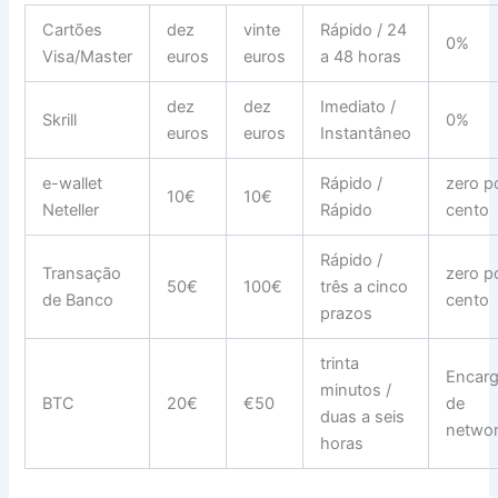
Cartões
dez
vinte
Rápido / 24
0%
Visa/Master
euros
euros
a 48 horas
dez
dez
Imediato /
Skrill
0%
euros
euros
Instantâneo
e-wallet
Rápido /
zero p
10€
10€
Neteller
Rápido
cento
Rápido /
Transação
zero p
50€
100€
três a cinco
de Banco
cento
prazos
trinta
Encar
minutos /
BTC
20€
€50
de
duas a seis
netwo
horas