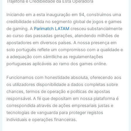
Trajetória e Credibilidade da Esta Operadora
Iniciando em a esta inauguração em 94, construímos uma
credibilidade sólida no segmento global de jogos e games
de gaming. A
Parimatch LATAM
cresceu substancialmente
ao curso das passadas gerações, atendendo milhões de
apostadores em diversos países. A nossa presença em
solo português reflete um compromisso com a qualidade e
a adequação com sämtliche as regulamentações
portuguesas aplicáveis ao ramo dos games online.
Funcionamos com honestidade absoluta, oferecendo aos
os utilizadores disponibilidade a dados completas sobre
chances, termos de operação e políticas de apostas
responsável. A fé que depositam em nossa plataforma é
correspondida através de ações empresariais justas e
tecnologias de vanguarda para proteger registos
individuais e operações financeiras.