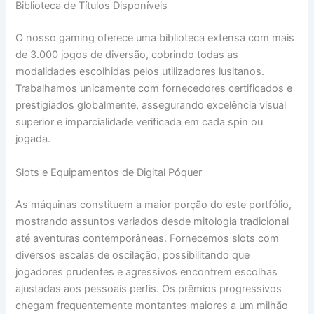
Biblioteca de Títulos Disponíveis
O nosso gaming oferece uma biblioteca extensa com mais
de 3.000 jogos de diversão, cobrindo todas as
modalidades escolhidas pelos utilizadores lusitanos.
Trabalhamos unicamente com fornecedores certificados e
prestigiados globalmente, assegurando excelência visual
superior e imparcialidade verificada em cada spin ou
jogada.
Slots e Equipamentos de Digital Póquer
As máquinas constituem a maior porção do este portfólio,
mostrando assuntos variados desde mitologia tradicional
até aventuras contemporâneas. Fornecemos slots com
diversos escalas de oscilação, possibilitando que
jogadores prudentes e agressivos encontrem escolhas
ajustadas aos pessoais perfis. Os prêmios progressivos
chegam frequentemente montantes maiores a um milhão