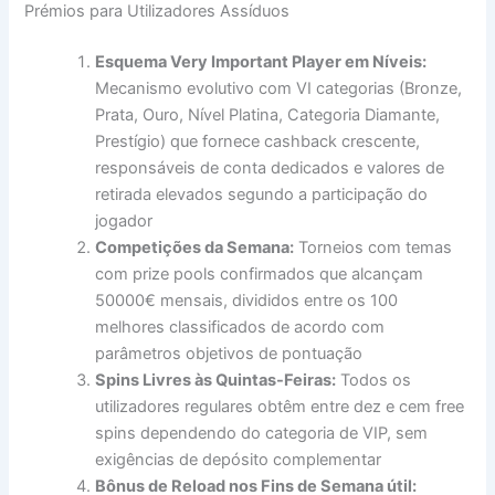
Prémios para Utilizadores Assíduos
Esquema Very Important Player em Níveis:
Mecanismo evolutivo com VI categorias (Bronze,
Prata, Ouro, Nível Platina, Categoria Diamante,
Prestígio) que fornece cashback crescente,
responsáveis de conta dedicados e valores de
retirada elevados segundo a participação do
jogador
Competições da Semana:
Torneios com temas
com prize pools confirmados que alcançam
50000€ mensais, divididos entre os 100
melhores classificados de acordo com
parâmetros objetivos de pontuação
Spins Livres às Quintas-Feiras:
Todos os
utilizadores regulares obtêm entre dez e cem free
spins dependendo do categoria de VIP, sem
exigências de depósito complementar
Bônus de Reload nos Fins de Semana útil: