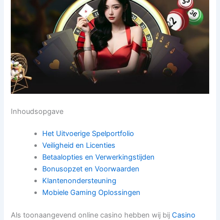
Inhoudsopgave
Het Uitvoerige Spelportfolio
Veiligheid en Licenties
Betaalopties en Verwerkingstijden
Bonusopzet en Voorwaarden
Klantenondersteuning
Mobiele Gaming Oplossingen
Als toonaangevend online casino hebben wij bij
Casino