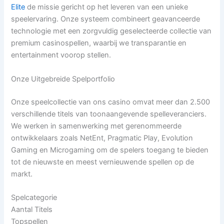
Elite
de missie gericht op het leveren van een unieke
speelervaring. Onze systeem combineert geavanceerde
technologie met een zorgvuldig geselecteerde collectie van
premium casinospellen, waarbij we transparantie en
entertainment voorop stellen.
Onze Uitgebreide Spelportfolio
Onze speelcollectie van ons casino omvat meer dan 2.500
verschillende titels van toonaangevende spelleveranciers.
We werken in samenwerking met gerenommeerde
ontwikkelaars zoals NetEnt, Pragmatic Play, Evolution
Gaming en Microgaming om de spelers toegang te bieden
tot de nieuwste en meest vernieuwende spellen op de
markt.
Spelcategorie
Aantal Titels
Topspellen