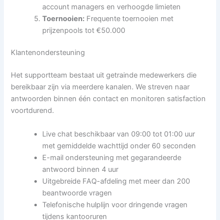
account managers en verhoogde limieten
Toernooien:
Frequente toernooien met
prijzenpools tot €50.000
Klantenondersteuning
Het supportteam bestaat uit getrainde medewerkers die
bereikbaar zijn via meerdere kanalen. We streven naar
antwoorden binnen één contact en monitoren satisfaction
voortdurend.
Live chat beschikbaar van 09:00 tot 01:00 uur
met gemiddelde wachttijd onder 60 seconden
E-mail ondersteuning met gegarandeerde
antwoord binnen 4 uur
Uitgebreide FAQ-afdeling met meer dan 200
beantwoorde vragen
Telefonische hulplijn voor dringende vragen
tijdens kantooruren