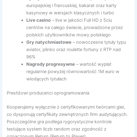
europejskiej i francuskiej, bakarat oraz karty
kasynowy w wersjach klasycznych i turbo
Live casino
– live w jakości Full HD z 5ciu
centrów na całego świecie, prowadzone przez
polskich użytkowników mowy polskiego
Gry natychmiastowe
– nowoczesne tytuły typu
aviator, plinko oraz roulette fortuny z RTP nad
96%
Nagrody progresywne
– wartość wypłat
regularnie powyżej równowartość 1M euro w
wiodących tytułach
Prestiżowi producenci oprogramowania
Kooperujemy wyłącznie z certyfikowanymi twórcami gier,
co dysponują certyfikaty zewnętrznych firm audytujących.
Poszczególne gra podlega rygorystyczne kontrole
testujące system liczb random oraz zgodność z
oznaczonym Return (Return to Player).