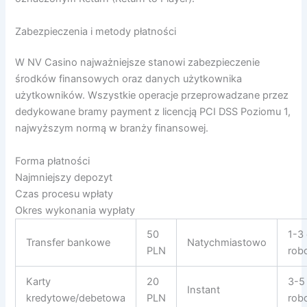
Zabezpieczenia i metody płatności
W NV Casino najważniejsze stanowi zabezpieczenie
środków finansowych oraz danych użytkownika
użytkowników. Wszystkie operacje przeprowadzane przez
dedykowane bramy payment z licencją PCI DSS Poziomu 1,
najwyższym normą w branży finansowej.
Forma płatności
Najmniejszy depozyt
Czas procesu wpłaty
Okres wykonania wypłaty
50
1-3
Transfer bankowe
Natychmiastowo
PLN
rob
Karty
20
3-5
Instant
kredytowe/debetowa
PLN
rob