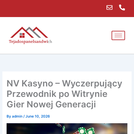
Skip
E
P
to
n
h
content
v
o
e
n
l
e
o
-
p
a
e
l
t
NV Kasyno – Wyczerpujący
Przewodnik po Witrynie
Gier Nowej Generacji
By
admin
/
June 10, 2026