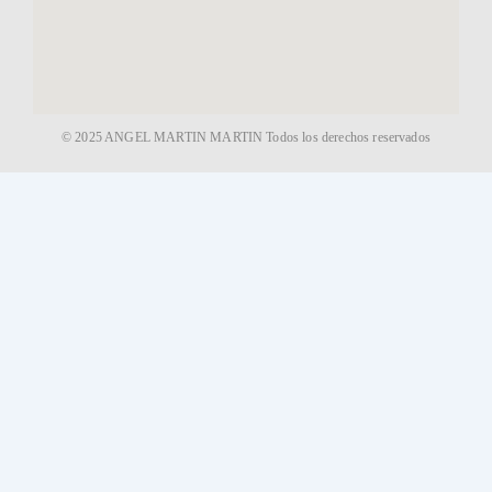
© 2025 ANGEL MARTIN MARTIN Todos los derechos reservados