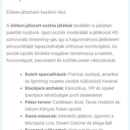
Élőben játszható kaszinó rész
A
élőben játszott osztós játékok
területén is páratlan
palettát nyújtunk. Igazi osztók moderálják a játékokat HD
színvonalú streaming-gel, így a hagyományos játékterem
atmoszféráját tapasztalhatják otthonuk komfortjából. Az
asztali opciók kínálata magában tartalmazza a rulettet,
huszonegyet, baccaratot és sokféle poker változatokat.
Rulett specialitások:
Francia, európai, amerikai
és lightning roulette verziók különböző határral
Blackjack asztalok:
Klasszikus, VIP és speed
blackjack lehetőségek profi dealerekkel
Póker terem:
Caribbean Stud, Texas Hold’em és
Három Kártyás Poker opciók
Game műsorok:
Interaktív játékok, úgymint a
Monopoly Live, Dream Catcher és Mega Ball
Baccarat változatok:
Hagyományos és