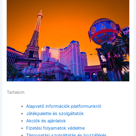
Tartalom
Alapvető információk platformunkról
Játékpalette és szolgáltatók
Akciók és ajánlatok
Fizetési folyamatok védelme
Támogatási szolgáltatás és hozzáférés