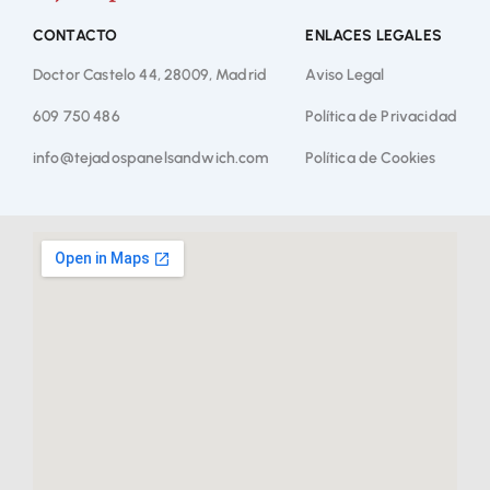
CONTACTO
ENLACES LEGALES
Doctor Castelo 44, 28009, Madrid
Aviso Legal
609 750 486
Política de Privacidad
info@tejadospanelsandwich.com
Política de Cookies