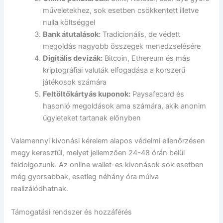
műveletekhez, sok esetben csökkentett illetve
nulla költséggel
Bank átutalások:
Tradicionális, de védett
megoldás nagyobb összegek menedzselésére
Digitális devizák:
Bitcoin, Ethereum és más
kriptográfiai valuták elfogadása a korszerű
játékosok számára
Feltöltőkártyás kuponok:
Paysafecard és
hasonló megoldások ama számára, akik anonim
ügyleteket tartanak előnyben
Valamennyi kivonási kérelem alapos védelmi ellenőrzésen
megy keresztül, melyet jellemzően 24-48 órán belül
feldolgozunk. Az online wallet-es kivonások sok esetben
még gyorsabbak, esetleg néhány óra múlva
realizálódhatnak.
Támogatási rendszer és hozzáférés