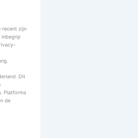
 recent zijn
 inbegrip
rivacy-
ang.
erland. Dit
n
s. Platforms
en de