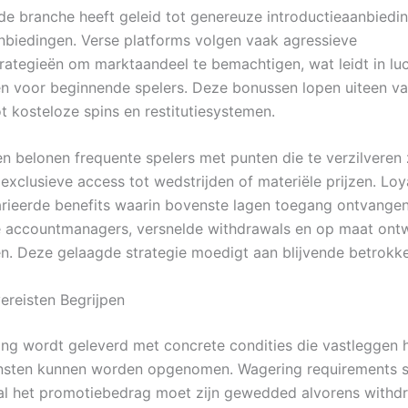
 de branche heeft geleid tot genereuze introductieaanbiedi
nbiedingen. Verse platforms volgen vaak agressieve
rategieën om marktaandeel te bemachtigen, wat leidt in luc
n voor beginnende spelers. Deze bonussen lopen uiteen va
t kosteloze spins en restitutiesystemen.
n belonen frequente spelers met punten die te verzilveren 
exclusieve access tot wedstrijden of materiële prijzen. Loya
rieerde benefits waarin bovenste lagen toegang ontvangen
e accountmanagers, versnelde withdrawals en op maat ont
n. Deze gelaagde strategie moedigt aan blijvende betrokk
reisten Begrijpen
ing wordt geleverd met concrete condities die vastleggen 
nsten kunnen worden opgenomen. Wagering requirements s
l het promotiebedrag moet zijn gewedded alvorens withd