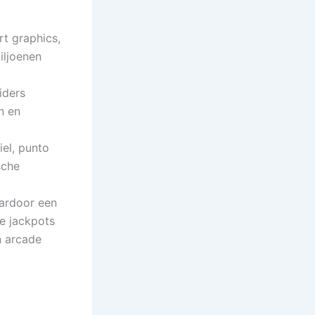
t graphics,
iljoenen
iders
n en
iel, punto
sche
ardoor een
e jackpots
n arcade