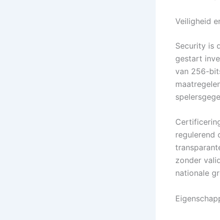
Veiligheid 
Security is
gestart inv
van 256-bit
maatregelen
spelersgege
Certificerin
regulerend o
transparant
zonder vali
nationale gr
Eigenschapp