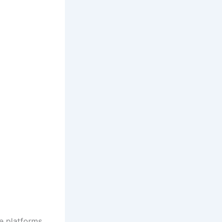
we platforms