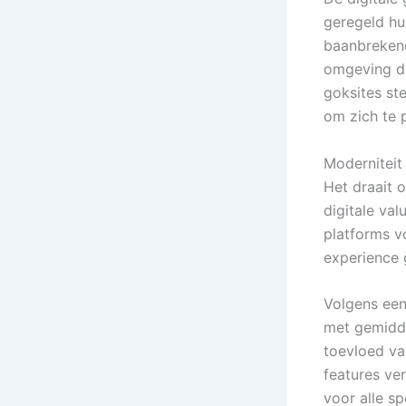
geregeld hu
baanbrekend
omgeving d
goksites st
om zich te p
Moderniteit
Het draait 
digitale va
platforms v
experience 
Volgens een
met gemidde
toevloed va
features ve
voor alle sp