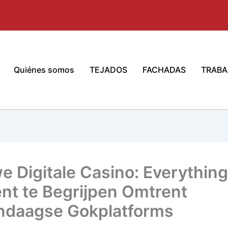
Quiénes somos
TEJADOS
FACHADAS
TRABA
e Digitale Casino: Everything
ent te Begrijpen Omtrent
daagse Gokplatforms