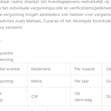
baar casino displayt zijn licentiegegevens nadrukkelijk op 
n het individuele vergunningscode en verificatiemogelijkhe
se vergunning mogen aanbieders ook hebben over vergunn
isdicties zoals Maltees, Curacao of het Verenigde Koninkrijk
us versterkt.
e
quentie
herming
se licentie
Nederland
Per maand
Ze
unning
Malta
Per jaar
Su
e
Op
CW
St
ng
aanvraag