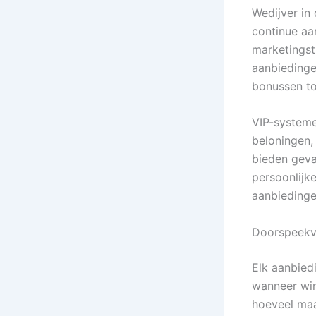
Wedijver in
continue aa
marketingst
aanbiedinge
bonussen to
VIP-systeme
beloningen, 
bieden geva
persoonlijk
aanbiedinge
Doorspeekve
Elk aanbied
wanneer wi
hoeveel maa