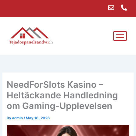
Skip
E
P
to
n
h
content
v
o
e
n
l
e
o
-
p
a
e
l
t
NeedForSlots Kasino –
Heltäckande Handledning
om Gaming-Upplevelsen
By
admin
/
May 18, 2026