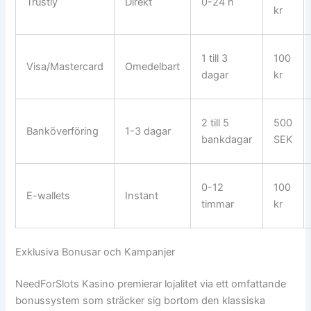
Trustly
Direkt
0-24 h
kr
1 till 3
100
Visa/Mastercard
Omedelbart
dagar
kr
2 till 5
500
Banköverföring
1-3 dagar
bankdagar
SEK
0-12
100
E-wallets
Instant
timmar
kr
Exklusiva Bonusar och Kampanjer
NeedForSlots Kasino premierar lojalitet via ett omfattande
bonussystem som sträcker sig bortom den klassiska