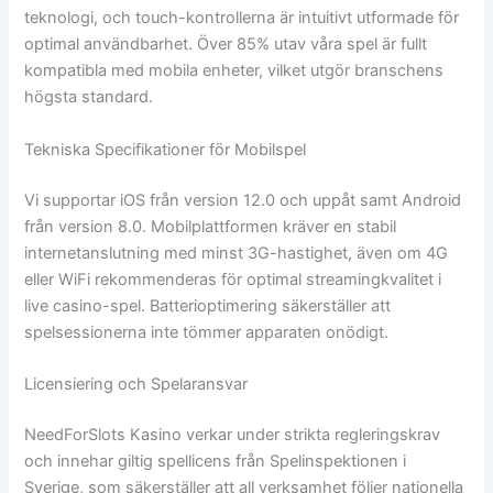
teknologi, och touch-kontrollerna är intuitivt utformade för
optimal användbarhet. Över 85% utav våra spel är fullt
kompatibla med mobila enheter, vilket utgör branschens
högsta standard.
Tekniska Specifikationer för Mobilspel
Vi supportar iOS från version 12.0 och uppåt samt Android
från version 8.0. Mobilplattformen kräver en stabil
internetanslutning med minst 3G-hastighet, även om 4G
eller WiFi rekommenderas för optimal streamingkvalitet i
live casino-spel. Batterioptimering säkerställer att
spelsessionerna inte tömmer apparaten onödigt.
Licensiering och Spelaransvar
NeedForSlots Kasino verkar under strikta regleringskrav
och innehar giltig spellicens från Spelinspektionen i
Sverige, som säkerställer att all verksamhet följer nationella