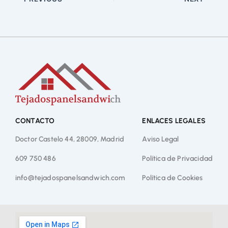
CONTACTO
ENLACES LEGALES
Doctor Castelo 44, 28009, Madrid
Aviso Legal
609 750 486
Política de Privacidad
info@tejadospanelsandwich.com
Política de Cookies