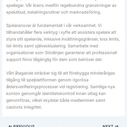
spellagar. Vår licens medför regelbundna granskningar av
spelutbud, betalningsrutiner och marknadsföring.
Spelaransvar är fundamentalt i vår verksamhet. Vi
tillhandahåller flera verktyg i syfte att assistera spelare att
styra sitt spelande, inklusive insättningsgränser, loss limits,
tid-limits samt självexkludering. Samarbete med
organisationer som Stödlinjen garanterar att professionell
support finns tillgänglig för dem som behöver det.
Vårt åtagande sträcker sig till att förebygga minderårigas
tillgång till spelplattformen genom rigorösa
åldersverifieringsprocesser vid registrering. Samtliga nya
konton genomgår identitetskontroll innan uttag kan
genomföras, vilket skyddar både medlemmen samt
casinots integritet.
PREVIOUS
NEXT