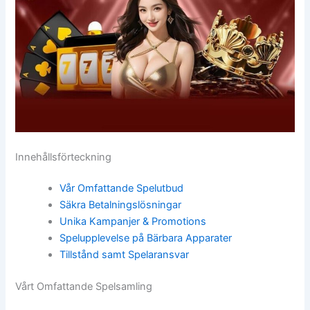
Innehållsförteckning
Vår Omfattande Spelutbud
Säkra Betalningslösningar
Unika Kampanjer & Promotions
Spelupplevelse på Bärbara Apparater
Tillstånd samt Spelaransvar
Vårt Omfattande Spelsamling