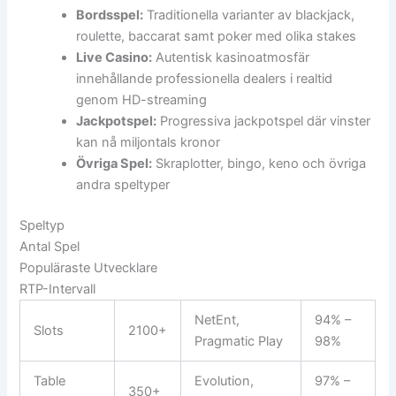
Bordsspel:
Traditionella varianter av blackjack,
roulette, baccarat samt poker med olika stakes
Live Casino:
Autentisk kasinoatmosfär
innehållande professionella dealers i realtid
genom HD-streaming
Jackpotspel:
Progressiva jackpotspel där vinster
kan nå miljontals kronor
Övriga Spel:
Skraplotter, bingo, keno och övriga
andra speltyper
Speltyp
Antal Spel
Populäraste Utvecklare
RTP-Intervall
NetEnt,
94% –
Slots
2100+
Pragmatic Play
98%
Table
Evolution,
97% –
350+