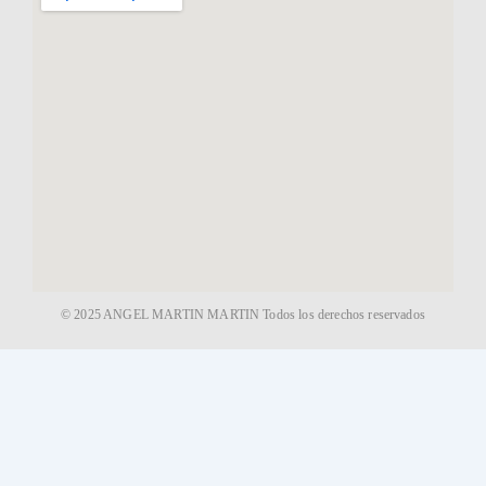
© 2025 ANGEL MARTIN MARTIN Todos los derechos reservados