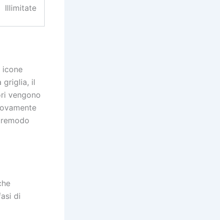
Illimitate
i icone
riglia, il
tori vengono
nuovamente
oltremodo
che
asi di