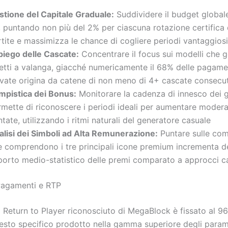
stione del Capitale Graduale:
Suddividere il budget globale
 puntando non più del 2% per ciascuna rotazione certifica 
tite e massimizza le chance di cogliere periodi vantaggiosi
piego delle Cascate:
Concentrare il focus sui modelli che 
fetti a valanga, giacché numericamente il 68% delle pagame
evate origina da catene di non meno di 4+ cascate consecu
mpistica dei Bonus:
Monitorare la cadenza di innesco dei gi
rmette di riconoscere i periodi ideali per aumentare moder
tate, utilizzando i ritmi naturali del generatore casuale
alisi dei Simboli ad Alta Remunerazione:
Puntare sulle com
e comprendono i tre principali icone premium incrementa de
porto medio-statistico delle premi comparato a approcci ca
 Pagamenti e RTP
o Return to Player riconosciuto di MegaBlock è fissato al 9
esto specifico prodotto nella gamma superiore degli param