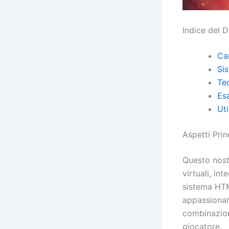
Indice del
Ca
Si
Tec
Es
Uti
Aspetti Pri
Questo nost
virtuali, in
sistema HTM
appassionan
combinazioni
giocatore.