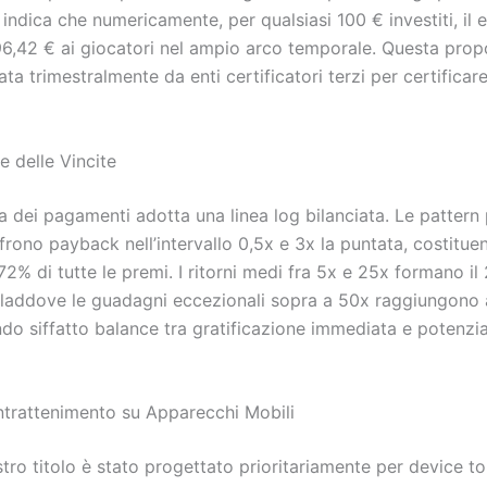
 indica che numericamente, per qualsiasi 100 € investiti, il 
 96,42 € ai giocatori nel ampio arco temporale. Questa pro
tata trimestralmente da enti certificatori terzi per certifica
e delle Vincite
ra dei pagamenti adotta una linea log bilanciata. Le pattern 
ffrono payback nell’intervallo 0,5x e 3x la puntata, costitue
il 72% di tutte le premi. I ritorni medi fra 5x e 25x formano i
i, laddove le guadagni eccezionali sopra a 50x raggiungono 
do siffatto balance tra gratificazione immediata e potenzia
Intrattenimento su Apparecchi Mobili
stro titolo è stato progettato prioritariamente per device t