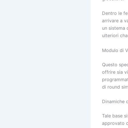
Dentro le fe
arrivare a v
un sistema 
ulteriori c
Modulo di Va
Questo spec
offrire sia v
programmati
di round sim
Dinamiche 
Tale base si
approvato ch