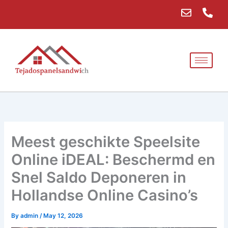
Skip
E
P
to
n
h
content
v
o
e
n
l
e
o
-
p
a
e
l
t
Meest geschikte Speelsite
Online iDEAL: Beschermd en
Snel Saldo Deponeren in
Hollandse Online Casino’s
By
admin
/
May 12, 2026