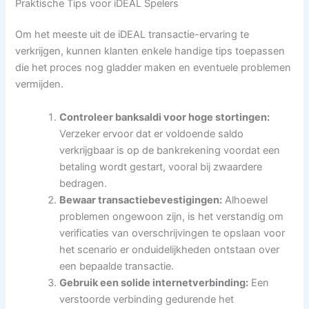
Praktische Tips voor iDEAL Spelers
Om het meeste uit de iDEAL transactie-ervaring te
verkrijgen, kunnen klanten enkele handige tips toepassen
die het proces nog gladder maken en eventuele problemen
vermijden.
Controleer banksaldi voor hoge stortingen:
Verzeker ervoor dat er voldoende saldo
verkrijgbaar is op de bankrekening voordat een
betaling wordt gestart, vooral bij zwaardere
bedragen.
Bewaar transactiebevestigingen:
Alhoewel
problemen ongewoon zijn, is het verstandig om
verificaties van overschrijvingen te opslaan voor
het scenario er onduidelijkheden ontstaan over
een bepaalde transactie.
Gebruik een solide internetverbinding:
Een
verstoorde verbinding gedurende het