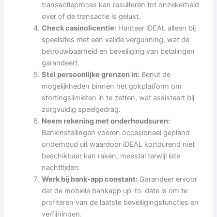
transactieproces kan resulteren tot onzekerheid
over of de transactie is gelukt.
Check casinolicentie:
Hanteer iDEAL alleen bij
speelsites met een valide vergunning, wat de
betrouwbaarheid en beveiliging van betalingen
garandeert.
Stel persoonlijke grenzen in:
Benut de
mogelijkheden binnen het gokplatform om
stortingslimieten in te zetten, wat assisteert bij
zorgvuldig speelgedrag.
Neem rekening met onderhoudsuren:
Bankinstellingen voeren occasioneel gepland
onderhoud uit waardoor iDEAL kortdurend niet
beschikbaar kan raken, meestal terwijl late
nachttijden.
Werk bij bank-app constant:
Garandeer ervoor
dat de mobiele bankapp up-to-date is om te
profiteren van de laatste beveiligingsfuncties en
verfijningen.