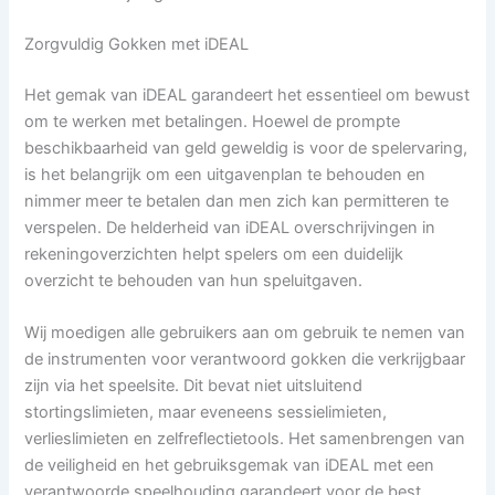
Zorgvuldig Gokken met iDEAL
Het gemak van iDEAL garandeert het essentieel om bewust
om te werken met betalingen. Hoewel de prompte
beschikbaarheid van geld geweldig is voor de spelervaring,
is het belangrijk om een uitgavenplan te behouden en
nimmer meer te betalen dan men zich kan permitteren te
verspelen. De helderheid van iDEAL overschrijvingen in
rekeningoverzichten helpt spelers om een duidelijk
overzicht te behouden van hun speluitgaven.
Wij moedigen alle gebruikers aan om gebruik te nemen van
de instrumenten voor verantwoord gokken die verkrijgbaar
zijn via het speelsite. Dit bevat niet uitsluitend
stortingslimieten, maar eveneens sessielimieten,
verlieslimieten en zelfreflectietools. Het samenbrengen van
de veiligheid en het gebruiksgemak van iDEAL met een
verantwoorde speelhouding garandeert voor de best