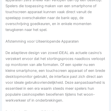
apparaten zelfs sneller kan verlopen dan op een desktop.
Spelers die toepassing maken van een smartphone of
touchscreen apparaat kunnen vaak direct vanuit de
speelapp overschakelen naar de bank-app, de
overschrijving goedkeuren, en in enkele momenten
terugkeren naar het spel.
Afstemming voor Uiteenlopende Apparaten
De adaptieve design van zowel iDEAL als actuele casino’s
verzekert ervoor dat het stortingsproces naadloos verloopt
op monitoren van alle formaten. Of een speler nu een
kleine smartphone, een touchscreen apparaat of een brede
desktopmonitor gebruikt, de interface past zich direct aan
voor ideale gebruiksvriendelijkheid. Deze aanpasbaarheid is
essentieel in een era waarin steeds meer spelers hun
populaire casinospellen beoefenen tijdens het woon-
werkverkeer of in onderbrekingen.