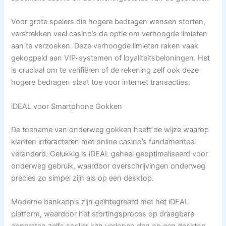
Voor grote spelers die hogere bedragen wensen storten,
verstrekken veel casino’s de optie om verhoogde limieten
aan te verzoeken. Deze verhoogde limieten raken vaak
gekoppeld aan VIP-systemen of loyaliteitsbeloningen. Het
is cruciaal om te verifiëren of de rekening zelf ook deze
hogere bedragen staat toe voor internet transacties.
iDEAL voor Smartphone Gokken
De toename van onderweg gokken heeft de wijze waarop
klanten interacteren met online casino’s fundamenteel
veranderd. Gelukkig is iDEAL geheel geoptimaliseerd voor
onderweg gebruik, waardoor overschrijvingen onderweg
precies zo simpel zijn als op een desktop.
Moderne bankapp’s zijn geïntegreerd met het iDEAL
platform, waardoor het stortingsproces op draagbare