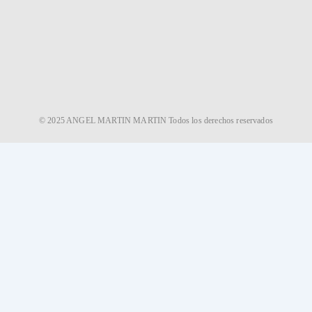
© 2025 ANGEL MARTIN MARTIN Todos los derechos reservados