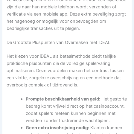
zijn die naar hun mobiele telefoon wordt verzonden of
verificatie via een mobiele app. Deze extra beveiliging zorgt
het nagenoeg onmogelijk voor onbevoegden om
bedrieglijke transacties uit te plegen.
De Grootste Pluspunten van Overmaken met iDEAL
Het kiezen voor iDEAL als betaalmethode biedt talrijke
praktische pluspunten die de volledige spelervaring
optimaliseren. Deze voordelen maken het contrast tussen
een vlotte, zorgeloze overschrijving en een methode dat
overbodig complex of tijdrovend is.
Prompte beschikbaarheid van geld:
Het gestorte
bedrag komt vrijwel direct op het casinoaccount,
zodat spelers meteen kunnen beginnen met
wedden zonder frustrerende wachttijden.
Geen extra inschrijving nodig:
Klanten kunnen