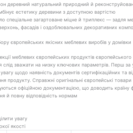
он деревний натуральний природний й реконструйова
мбінує естетику деревини з доступною вартістю
ло спеціальне загартоване міцне й триплекс — задля м
верхонь, фасадів і оздоблювальних декоративних компо
ібору європейських якісних меблевих виробів у домівки
лекції меблевих європейських продуктів європейського
 слід зважати на низку ключових параметрів. Перш за 
 увагу щодо наявність документів сертифікаційних та ві
ня продукту. Справжні оригінальні європейські товари
ються офіційною документацією, що доводить країну 
ня й повну відповідність нормам
ілити увагу
окої якості