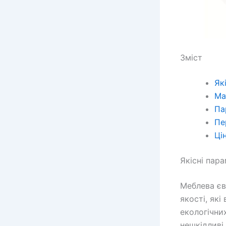
Зміст
Як
Ма
Па
Пе
Ці
Якісні пар
Меблева єв
якості, як
екологічни
нешкідливі