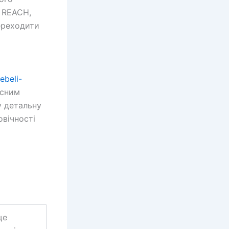
 REACH,
ереходити
ebeli-
існим
у детальну
овічності
ще