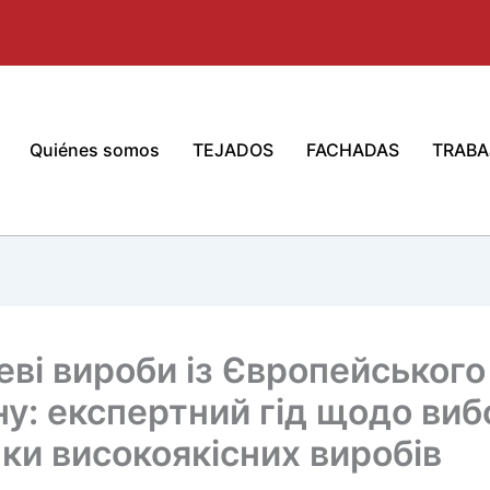
Quiénes somos
TEJADOS
FACHADAS
TRABA
ві вироби із Європейського
ну: експертний гід щодо виб
ки високоякісних виробів