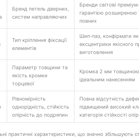
Бренди світові преміум-
Бренд петель дверних,
гарантією розширеною 
а
систем направляючих
повних
Шип-паз, конфірмати які
Тип кріплення фіксації
я
ексцентрики якісного п
елементів
виготовлення
Параметр товщини та
Кромка 2 мм товщиною
якість кромки
ідеальним нанесенням
х
торцевої
Рівномірність
Повна відсутність дефек
я
однорідність, стійкість
підвищений високий кл
опірність до подряпин
категорія стійкості опір
ьні практичні характеристики, що значно збільшують 