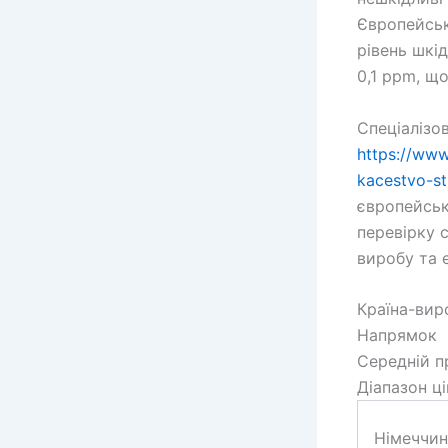
Європейськ
рівень шкі
0,1 ppm, щ
Спеціалізо
https://ww
kacestvo-st
європейськ
перевірку 
виробу та е
Країна-вир
Напрямок
Середній п
Діапазон ці
Німеччин