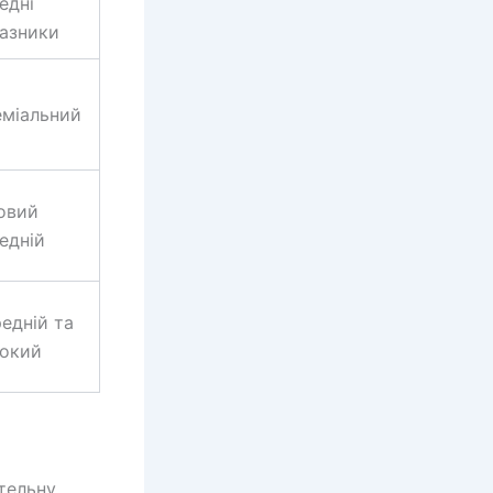
едні
азники
міальний
овий
едній
едній та
окий
тельну