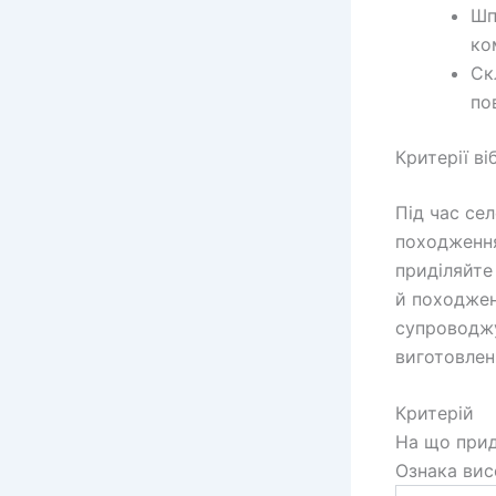
Шп
ко
Ск
по
Критерії в
Під час се
походження
приділяйте
й походжен
супроводжу
виготовлен
Критерій
На що прид
Ознака вис