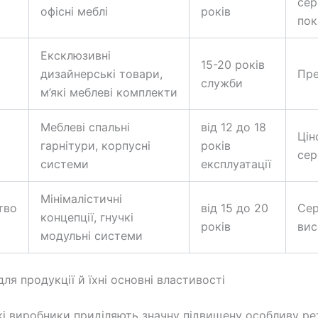
сер
офісні меблі
років
пок
Ексклюзивні
15-20 років
дизайнерські товари,
Пре
служби
м’які меблеві комплекти
Меблеві спальні
від 12 до 18
Цін
гарнітури, корпусні
років
сер
системи
експлуатації
Мінімалістичні
тво
від 15 до 20
Сер
концепції, гнучкі
років
вис
модульні системи
ля продукції й їхні основні властивості
і виробники приділяють значну підвищену особливу ре