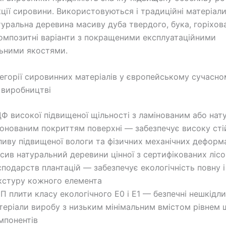
кції сировини. Використовуються і традиційні матеріал
туральна деревина масиву дуба твердого, бука, горіхов
композитні варіанти з покращеними експлуатаційними
ьними якостями.
тегорії сировинних матеріалів у європейському сучасно
 виробництві
Ф високої підвищеної щільності з ламінованим або на
онованим покриттям поверхні — забезпечує високу сті
ливу підвищеної вологи та фізичних механічних деформ
сив натуральний деревини цінної з сертифікованих ліс
сподарств плантацій — забезпечує екологічність повну і
кстуру кожного елемента
П плити класу екологічного E0 і E1 — безпечні нешкідли
теріали виробу з низьким мінімальним вмістом рівнем 
мпонентів