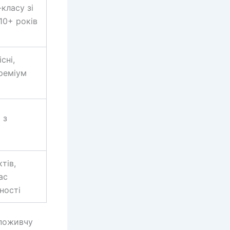
класу зі
10+ років
сні,
реміум
 з
тів,
ас
ності
споживчу