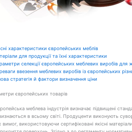
існі характеристики європейських меблів
теріали для продукції та їхні характеристики
раметри селекції європейських меблевих виробів для 
реваги ввезення меблевих виробів із європейських різ
нова стратегія й фактори визначення ціни
аметри європейських товарів
ропейська меблева індустрія визначає підвищені станд
і визнаються в всьому світі. Продуценти виконують сув
х вимог, використовуючи сертифіковані якісні матеріал
 покриття поверхонь. Згідно з до регламенту нормативн