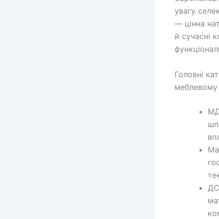
увагу селе
— цінна на
й сучасні 
функціонал
Головні ка
меблевому
МД
шп
вп
Ма
го
те
ДС
ма
ко