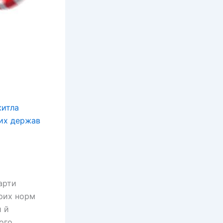
житла
них держав
арти
орих норм
и й
ого