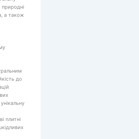
и природні
а, а також
му
туральним
йкість до
ацій
ових
 унікальну
ві плитні
шкідливих