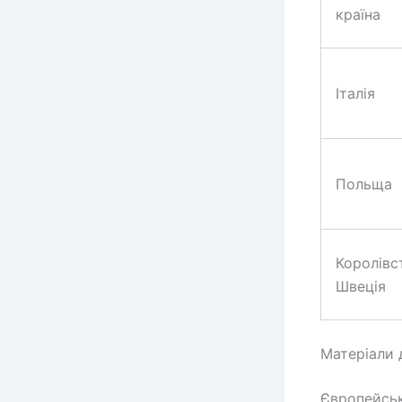
країна
Італія
Польща
Королівс
Швеція
Матеріали д
Європейськ