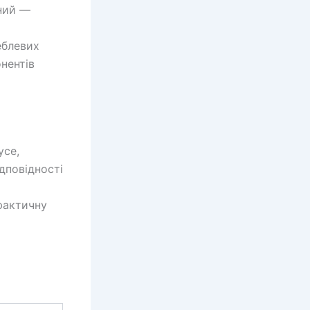
ний —
еблевих
нентів
усе,
дповідності
фактичну