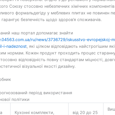
ого Союзу стосовно небезпечних хімічних компонентів
дливого формальдегіду у меблевих плитах не повинен п
о гарантує безпечність щодо здоров’я споживачів.
ваний наш портал допомагає знайти
w.04563.com.ua/ru/news/3736729/iskusstvo-evropejskoj-m
il-i-nadeznost
, які цілком відповідають найстрогішим як
им нормам. Кожен продукт проходить процес старанн
стосовно відповідність повну стандартам міцності, довг
стетичної візуальної якості дизайну.
обник
рогнозований період використання
нової політики
Ви
а
Кухонні комплекти,
від 20 до 25