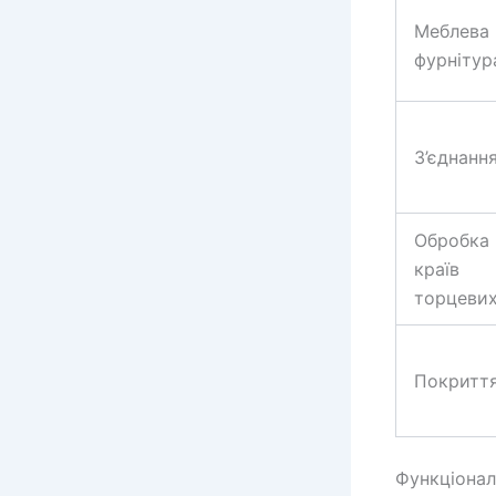
Меблева
фурнітур
З’єднанн
Обробка
країв
торцеви
Покритт
Функціонал