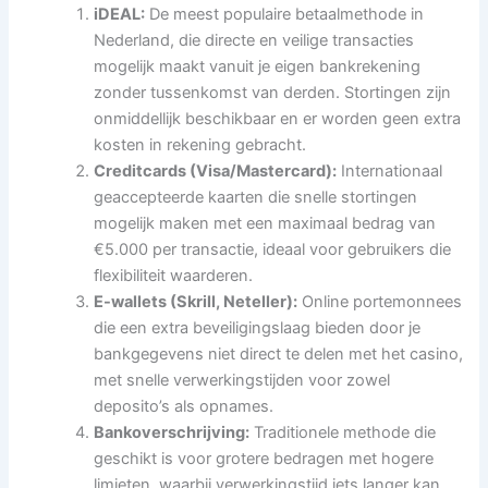
iDEAL:
De meest populaire betaalmethode in
Nederland, die directe en veilige transacties
mogelijk maakt vanuit je eigen bankrekening
zonder tussenkomst van derden. Stortingen zijn
onmiddellijk beschikbaar en er worden geen extra
kosten in rekening gebracht.
Creditcards (Visa/Mastercard):
Internationaal
geaccepteerde kaarten die snelle stortingen
mogelijk maken met een maximaal bedrag van
€5.000 per transactie, ideaal voor gebruikers die
flexibiliteit waarderen.
E-wallets (Skrill, Neteller):
Online portemonnees
die een extra beveiligingslaag bieden door je
bankgegevens niet direct te delen met het casino,
met snelle verwerkingstijden voor zowel
deposito’s als opnames.
Bankoverschrijving:
Traditionele methode die
geschikt is voor grotere bedragen met hogere
limieten, waarbij verwerkingstijd iets langer kan