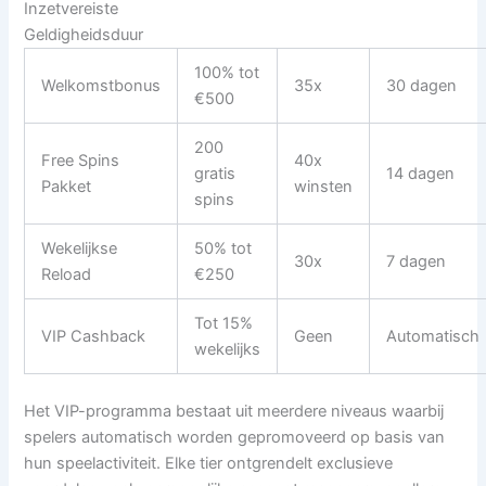
Inzetvereiste
Geldigheidsduur
100% tot
Welkomstbonus
35x
30 dagen
€500
200
Free Spins
40x
gratis
14 dagen
Pakket
winsten
spins
Wekelijkse
50% tot
30x
7 dagen
Reload
€250
Tot 15%
VIP Cashback
Geen
Automatisch
wekelijks
Het VIP-programma bestaat uit meerdere niveaus waarbij
spelers automatisch worden gepromoveerd op basis van
hun speelactiviteit. Elke tier ontgrendelt exclusieve