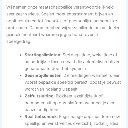
Wij nemen onze maatschappelijke verantwoordelijkheid
zeer zeer serieus. Spelen moet entertainment blijven en
nooit resulteren tot financiële of persoonlijke persoonlijke
problemen. Daarom hebben wij verschillende hulpmiddelen
geïmplementeerd waarmee jij grip houdt over je
speelgedrag.
Stortingslimieten:
Stel dagelijkse, wekelijkse of
maandelijkse limieten vast die automatisch blijven
gehandhaafd door het systeem
Sessietijdlimieten:
Zie meldingen wanneer u een
vooraf bepaalde speeltijd bereikt, opdat je bewust
wordt van hoelang u speelt
Zelfuitsluiting:
Blokkeer jezelf tijdelijk of
permanent uit op ons platform wanneer je een
pauze nodig hebt
Realiteitscheck:
Regelmatige pop-ups tonen uw
speeltijd en winst/verlies overzicht, zodat jij altijd