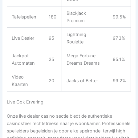
Blackjack
Tafelspellen
180
99.5%
Premium
Lightning
Live Dealer
95
97.3%
Roulette
Jackpot
Mega Fortune
35
95.1%
Automaten
Dreams Dreams
Video
20
Jacks of Better
99.2%
Kaarten
Live Gok Ervaring
Onze live dealer casino sectie biedt de authentieke
casinosfeer rechtstreeks naar je woonkamer. Professionele
spelleiders begeleiden je door elke spelronde, terwijl high-