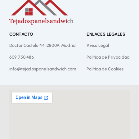
CONTACTO
ENLACES LEGALES
Doctor Castelo 44, 28009, Madrid
Aviso Legal
609 750 486
Política de Privacidad
info@tejadospanelsandwich.com
Política de Cookies