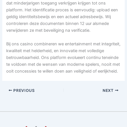
dat minderjarigen toegang verkrijgen krijgen tot ons
platform. Het identificatie proces is eenvoudig: upload een
geldig identiteitsbewijs en een actueel adresbewijs. Wij
controleren deze documenten binnen 12 uur alsmede
verwijderen ze met beveiliging na verificatie.
Bij ons casino combineren we entertainment met integriteit,
kwaliteit met helderheid, en innovatie met volledige
betrouwbaarheid. Ons platform evolueert continu teneinde
te voldoen met de wensen van moderne spelers, nooit met
ooit concessies te willen doen aan veiligheid of eerlijkheid.
PREVIOUS
NEXT