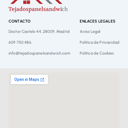
CONTACTO
ENLACES LEGALES
Doctor Castelo 44, 28009, Madrid
Aviso Legal
609 750 486
Política de Privacidad
info@tejadospanelsandwich.com
Política de Cookies