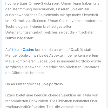
hochwertiges Online-Glücksspiel. Unser Team haben uns
der Bestimmung verschrieben, unseren Spielern ein
außergewöhnliches Spielerlebnis mit optimaler Sicherheit
und Klarheit zu offerieren. Unser Casino vereint modernste
Technologie mit einem breit aufgestellten
Unterhaltungsangebot, welches selbst die kritischsten
Nutzer begeistert.
Auf
Lizaro Casino
konzentrieren wir auf Qualität statt
Menge, obgleich wir beide Aspekte in bemerkenswertem
Maße kombinieren. Jedes Spiel in unserem Portfolio wurde
sorgfältig ausgewählt und erfüllt den höchsten Standards
der Glücksspielbranche.
Unser umfangreiches Spielportfolio
Lizaro bietet eine beeindruckende Selektion an Titeln von
renommierten Entwicklern. Die Bibliothek beinhaltet über
zweitausendfünfhundert Titel, die verschiedene