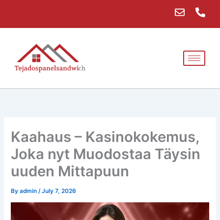
Skip
E
P
to
n
h
content
v
o
e
n
l
e
o
-
p
a
e
l
t
Kaahaus – Kasinokokemus,
Joka nyt Muodostaa Täysin
uuden Mittapuun
By
admin
/
July 7, 2026