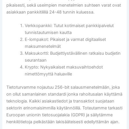
pikaisesti, sekä useimpien menetelmien suhteen varat ovat
asiakkaan pankkitilillä 24-48 tunnin kuluessa.
Verkkopankki: Tutut kotimaiset pankkipalvelut
tunnistautumisen kautta
E-lompakot: Pikaiset ja varmat digitaaliset
maksumenetelmät
Maksukortti: Budjettiystävällinen ratkaisu budjetin
seurantaan
Krypto: Nykyaikaiset maksuvaihtoehdot
nimettömyyttä haluaville
Tietoturvamme nojautuu 256-bit salausmenetelmään, joka
on ollut samanlainen standardi jonka rahoitusalan käyttämä
teknologia. Kaikki asiakastiedot ja transaktiot suojataan
sektorin erinomaisimmilla käytännöillä. Toteutamme tarkasti
Euroopan unionin tietosuojalakia (GDPR) ja säilytämme
henkilötietoja pelkästään lakisääteisesti edellyttämän ajan.