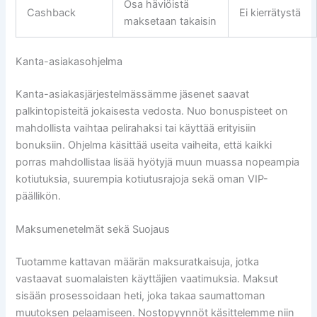
Osa häviöistä
Cashback
Ei kierrätystä
maksetaan takaisin
Kanta-asiakasohjelma
Kanta-asiakasjärjestelmässämme jäsenet saavat
palkintopisteitä jokaisesta vedosta. Nuo bonuspisteet on
mahdollista vaihtaa pelirahaksi tai käyttää erityisiin
bonuksiin. Ohjelma käsittää useita vaiheita, että kaikki
porras mahdollistaa lisää hyötyjä muun muassa nopeampia
kotiutuksia, suurempia kotiutusrajoja sekä oman VIP-
päällikön.
Maksumenetelmät sekä Suojaus
Tuotamme kattavan määrän maksuratkaisuja, jotka
vastaavat suomalaisten käyttäjien vaatimuksia. Maksut
sisään prosessoidaan heti, joka takaa saumattoman
muutoksen pelaamiseen. Nostopyynnöt käsittelemme niin