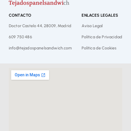
CONTACTO
ENLACES LEGALES
Doctor Castelo 44, 28009, Madrid
Aviso Legal
609 750 486
Política de Privacidad
info@tejadospanelsandwich.com
Política de Cookies