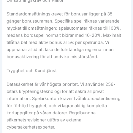
Omsättningskrav och Villkor
Standardomsättningskravet för bonusar ligger på 35
gånger bonussumman. Specifika spel räknas varierande
mycket till omsättningen: spelautomater räknas till 100%,
medans bordsspel normalt bidrar med 10-20%. Maximalt
tillåtna bet med aktiv bonus är 5€ per spelrunda. Vi
uppmanar alltid att läsa de fullständiga reglerna innan
bonusaktivering för att undvika missförstånd.
Trygghet och Kundtjänst
Datasäkerhet är vår högsta prioritet. Vi använder 256-
bitars krypteringsteknologi för att säkra all privat
information. Spelarkonton kräver tvåfaktorsautentisering
för förhöjd trygghet, och vi lagrar aldrig kompletta
kortuppgifter på våran datorer. Regelbundna
säkerhetsrevisioner utförs av externa
cybersäkerhetsexperter.