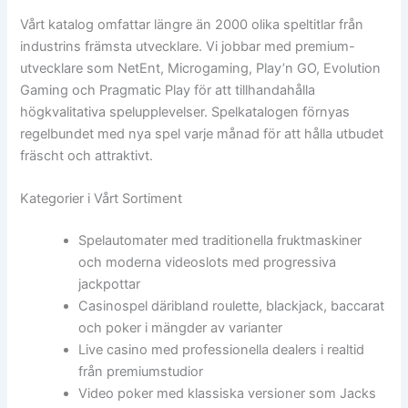
Vårt katalog omfattar längre än 2000 olika speltitlar från
industrins främsta utvecklare. Vi jobbar med premium-
utvecklare som NetEnt, Microgaming, Play’n GO, Evolution
Gaming och Pragmatic Play för att tillhandahålla
högkvalitativa spelupplevelser. Spelkatalogen förnyas
regelbundet med nya spel varje månad för att hålla utbudet
fräscht och attraktivt.
Kategorier i Vårt Sortiment
Spelautomater med traditionella fruktmaskiner
och moderna videoslots med progressiva
jackpottar
Casinospel däribland roulette, blackjack, baccarat
och poker i mängder av varianter
Live casino med professionella dealers i realtid
från premiumstudior
Video poker med klassiska versioner som Jacks