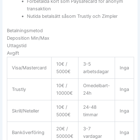
Förbetalda kort som Paysafecard för anonym
transaktion
Nutida betalsätt såsom Trustly och Zimpler
Betalningsmetod
Deposition Min/Max
Uttagstid
Avgift
10€ /
3-5
Visa/Mastercard
Inga
5000€
arbetsdagar
10€ /
Omedelbart-
Trustly
Inga
10000€
24h
10€ /
24-48
Skrill/Neteller
Inga
5000€
timmar
20€ /
3-7
Banköverföring
Inga
50000€
vardagar