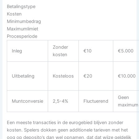
Betalingstype
Kosten
Minimumbedrag
Maximumlimiet
Procesperiode
Zonder
Inleg
€10
€5.000
kosten
Uitbetaling
Kosteloos
€20
€10.000
Geen
Muntconversie
2,5-4%
Fluctuerend
maximum
Een meeste transacties in de eurogebied blijven zonder
kosten. Spelers dokken geen additionele tarieven met het
oog op deposito’s dan wel opnamen, dat dat wijze geldelijk