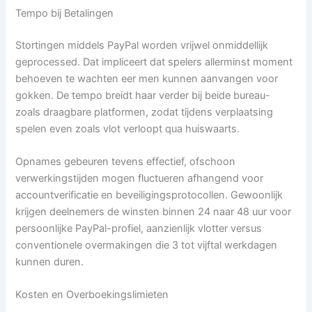
Tempo bij Betalingen
Stortingen middels PayPal worden vrijwel onmiddellijk
geprocessed. Dat impliceert dat spelers allerminst moment
behoeven te wachten eer men kunnen aanvangen voor
gokken. De tempo breidt haar verder bij beide bureau-
zoals draagbare platformen, zodat tijdens verplaatsing
spelen even zoals vlot verloopt qua huiswaarts.
Opnames gebeuren tevens effectief, ofschoon
verwerkingstijden mogen fluctueren afhangend voor
accountverificatie en beveiligingsprotocollen. Gewoonlijk
krijgen deelnemers de winsten binnen 24 naar 48 uur voor
persoonlijke PayPal-profiel, aanzienlijk vlotter versus
conventionele overmakingen die 3 tot vijftal werkdagen
kunnen duren.
Kosten en Overboekingslimieten