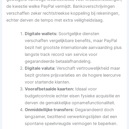
de kwestie welke PayPal vermijdt. Bankoverschrijvingen
verschaffen zeker rechtstreekse koppeling bij rekeningen,
echter derven de tempo met extra veiligheidslaag.
Digitale wallets:
Soortgelijke diensten
verschaffen vergelijkbare benefits, maar PayPal
bezit het grootste internationale aanvaarding plus
langste track record van service voor
gegarandeerde betaalafhandeling.
Digitale valuta:
Verschaft vertrouwelijkheid maar
bezit grotere prijsvariaties en de hogere leercurve
voor startende klanten.
Voorafbetaalde kaarten:
Ideaal voor
budgetcontrole echter eisen fysieke acquisitie en
derven de gemakkelijke opnamefunctionaliteit.
Onmiddellijke transfers:
Gegarandeerd doch
langzamer, bezittend verwerkingstijden dat een
spontane speelvreugde vermogen te beperken.