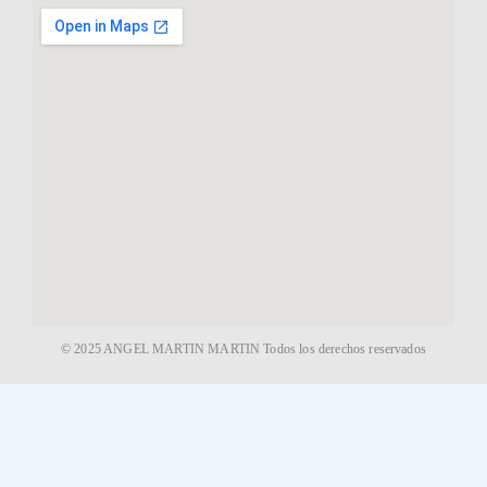
© 2025 ANGEL MARTIN MARTIN Todos los derechos reservados