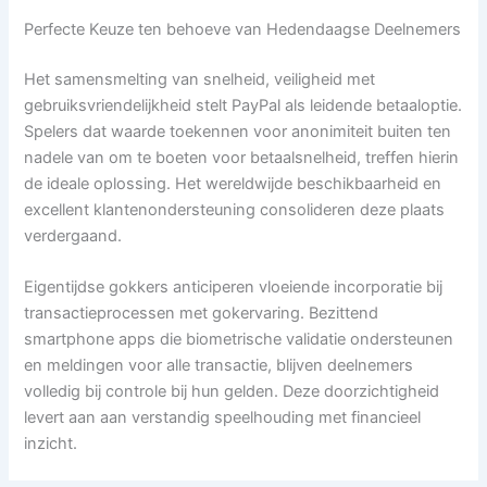
Perfecte Keuze ten behoeve van Hedendaagse Deelnemers
Het samensmelting van snelheid, veiligheid met
gebruiksvriendelijkheid stelt PayPal als leidende betaaloptie.
Spelers dat waarde toekennen voor anonimiteit buiten ten
nadele van om te boeten voor betaalsnelheid, treffen hierin
de ideale oplossing. Het wereldwijde beschikbaarheid en
excellent klantenondersteuning consolideren deze plaats
verdergaand.
Eigentijdse gokkers anticiperen vloeiende incorporatie bij
transactieprocessen met gokervaring. Bezittend
smartphone apps die biometrische validatie ondersteunen
en meldingen voor alle transactie, blijven deelnemers
volledig bij controle bij hun gelden. Deze doorzichtigheid
levert aan aan verstandig speelhouding met financieel
inzicht.