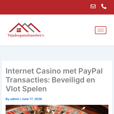
Skip
E
P
to
n
h
content
v
o
e
n
l
e
o
-
p
a
e
l
t
Internet Casino met PayPal
Transacties: Beveiligd en
Vlot Spelen
By
admin
/
June 17, 2026