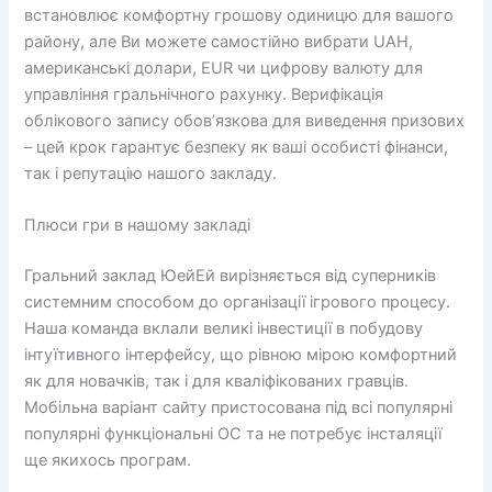
встановлює комфортну грошову одиницю для вашого
району, але Ви можете самостійно вибрати UAH,
американські долари, EUR чи цифрову валюту для
управління гральнічного рахунку. Верифікація
облікового запису обов’язкова для виведення призових
– цей крок гарантує безпеку як ваші особисті фінанси,
так і репутацію нашого закладу.
Плюси гри в нашому закладі
Гральний заклад ЮейЕй вирізняється від суперників
системним способом до організації ігрового процесу.
Наша команда вклали великі інвестиції в побудову
інтуїтивного інтерфейсу, що рівною мірою комфортний
як для новачків, так і для кваліфікованих гравців.
Мобільна варіант сайту пристосована під всі популярні
популярні функціональні ОС та не потребує інсталяції
ще якихось програм.