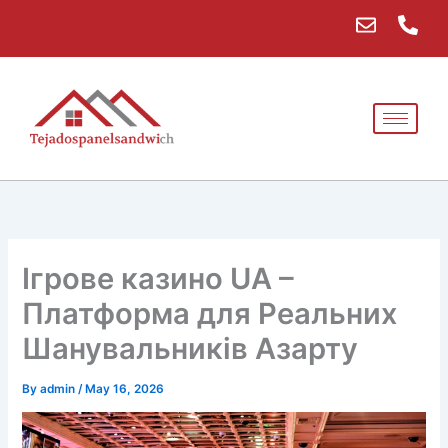
Skip
E
P
to
n
h
content
v
o
e
n
l
e
o
-
p
a
e
l
t
Ігрове казино UA –
Платформа для Реальних
Шанувальників Азарту
By
admin
/
May 16, 2026