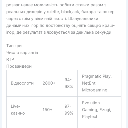
розваг надає можливість робити ставки разом з
реальних дилерів у rulette, blackjack, бакара та покер
через стрім у відмінній якості. Шанувальники
динамічних ігор по достоїнству оцінять секцію краш-
ігор, де результат з’ясовується за декілька секунди.
Тип гри
Число варіантів
RTP
Провайдери
Pragmatic Play,
94-
Відеослоти
2800+
NetEnt,
98%
Microgaming
Evolution
Live-
97-
150+
Gaming, Ezugi,
казино
99%
Playtech