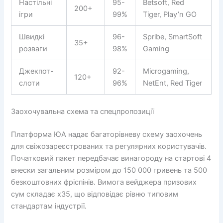
Настільні
95-
Betsoft, Red
200+
ігри
99%
Tiger, Play’n GO
Швидкі
96-
Spribe, SmartSoft
35+
розваги
98%
Gaming
Джекпот-
92-
Microgaming,
120+
слоти
96%
NetEnt, Red Tiger
Заохочувальна схема та спецпропозиції
Платформа ЮА надає багаторівневу схему заохочень
для свіжозареєстрованих та регулярних користувачів.
Початковий пакет передбачає винагороду на стартові 4
внески загальним розміром до 150 000 гривень та 500
безкоштовних фріспінів. Вимога вейджера призових
сум складає х35, що відповідає рівню типовим
стандартам індустрії.