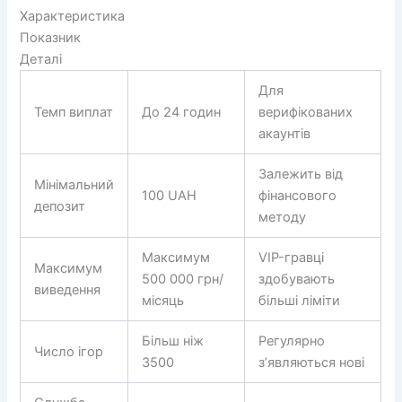
Характеристика
Показник
Деталі
Для
Темп виплат
До 24 годин
верифікованих
акаунтів
Залежить від
Мінімальний
100 UAH
фінансового
депозит
методу
Максимум
VIP-гравці
Максимум
500 000 грн/
здобувають
виведення
місяць
більші ліміти
Більш ніж
Регулярно
Число ігор
3500
з’являються нові