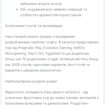
небезпеки втрати коштів
SSL-кодування всіх наявних операцій та
особистих відомостей користувачів
Асортимент слотів та провайдери
Наш ігровий казино працює з провідними
розробниками гемблінг-софту. В каталозі представлені
ігри від Pragmatic Play, Evolution Gaming, NetEnt,
Microgaming, Play’n GO, Yggdrasil та ще додатково
більш ніж 70 додаткових студій. Колекція містить більш
ніж 3500 слотів, карткових варіантів, live-столів та
варіантів з швидким результатом.
Найпопулярніші розділи розваг
Відеослоти складають базу даного каталогу – від
класичних фруктових ігор до нових ігрових автоматів з
бонусними функціями та джекпотами. Розділ live-