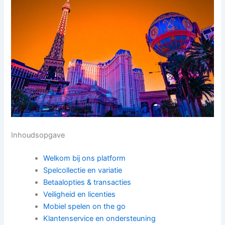
Inhoudsopgave
Welkom bij ons platform
Spelcollectie en variatie
Betaalopties & transacties
Veiligheid en licenties
Mobiel spelen on the go
Klantenservice en ondersteuning