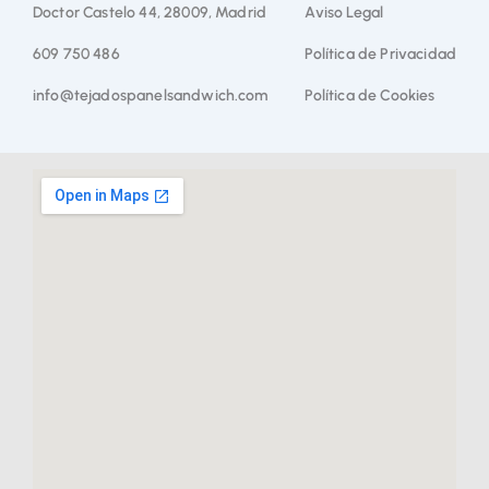
Doctor Castelo 44, 28009, Madrid
Aviso Legal
609 750 486
Política de Privacidad
info@tejadospanelsandwich.com
Política de Cookies