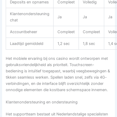
Deposits en opnames
Compleet
Volledig
Volle
Klantenondersteuning
Ja
Ja
Ja
chat
Accountbeheer
Compleet
Compleet
Volle
Laadtijd gemiddeld
1,2 sec
1,8 sec
1,4 s
Het mobiele ervaring bij ons casino wordt ontworpen met
gebruiksvriendelijkheid als prioriteit. Touchscreen-
bediening is intuïtief toegepast, waarbij veegbewegingen &
tikken seamless werken. Spellen laden snel, zelfs via 4G-
verbindingen, en de interface blijft overzichtelijk zonder
onnodige elementen die kostbare schermspace innemen.
Klantenondersteuning en ondersteuning
Het supportteam bestaat uit Nederlandstalige specialisten