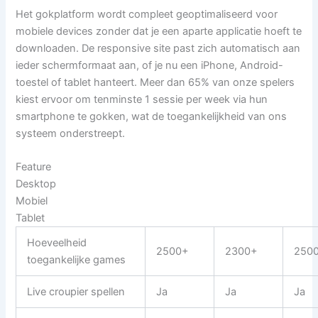
Het gokplatform wordt compleet geoptimaliseerd voor
mobiele devices zonder dat je een aparte applicatie hoeft te
downloaden. De responsive site past zich automatisch aan
ieder schermformaat aan, of je nu een iPhone, Android-
toestel of tablet hanteert. Meer dan 65% van onze spelers
kiest ervoor om tenminste 1 sessie per week via hun
smartphone te gokken, wat de toegankelijkheid van ons
systeem onderstreept.
Feature
Desktop
Mobiel
Tablet
Hoeveelheid
2500+
2300+
250
toegankelijke games
Live croupier spellen
Ja
Ja
Ja