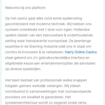
Welcome bij ons platform
Op het casino gaat alles rond echte spelervaring
gecombineerd met moderne techniek. Wij hebben ons
systeem ontwikkeld met 1 doel voor ogen: Hollandse
spelers bieden van een betrouwbare & onderhoudende
setting waar transparantie vooropstaat. De jarenlange
expertise in de iGaming-industrie stelt ons in staat om
continu te innoveren & te verbeteren.
Harry Online Casino
staat gekend om z’n gebruiksvriendelijke interface en
uitgebreide keuze aan entertainmentopties die aansluiten
op diverse speelstijlen.
Het team bestaat van professionals welke snappen
hetgeen gamers werkelijk verlangen. Wij steken
voortdurend in samenwerkingen met vooraanstaande
providers om kwaliteit te garanderen. Het
systeemarchitectuur wordt zo opgezet zodat verse