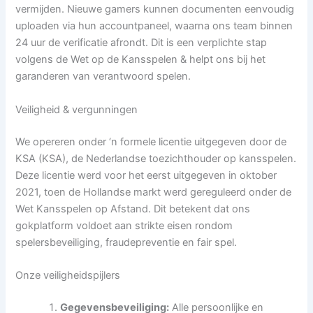
vermijden. Nieuwe gamers kunnen documenten eenvoudig
uploaden via hun accountpaneel, waarna ons team binnen
24 uur de verificatie afrondt. Dit is een verplichte stap
volgens de Wet op de Kansspelen & helpt ons bij het
garanderen van verantwoord spelen.
Veiligheid & vergunningen
We opereren onder ‘n formele licentie uitgegeven door de
KSA (KSA), de Nederlandse toezichthouder op kansspelen.
Deze licentie werd voor het eerst uitgegeven in oktober
2021, toen de Hollandse markt werd gereguleerd onder de
Wet Kansspelen op Afstand. Dit betekent dat ons
gokplatform voldoet aan strikte eisen rondom
spelersbeveiliging, fraudepreventie en fair spel.
Onze veiligheidspijlers
Gegevensbeveiliging:
Alle persoonlijke en