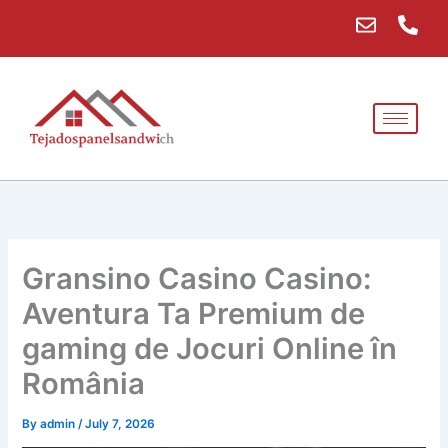
Skip
E
P
to
n
h
content
v
o
e
n
l
e
o
-
p
a
e
l
t
Gransino Casino Casino:
Aventura Ta Premium de
gaming de Jocuri Online în
România
By
admin
/
July 7, 2026