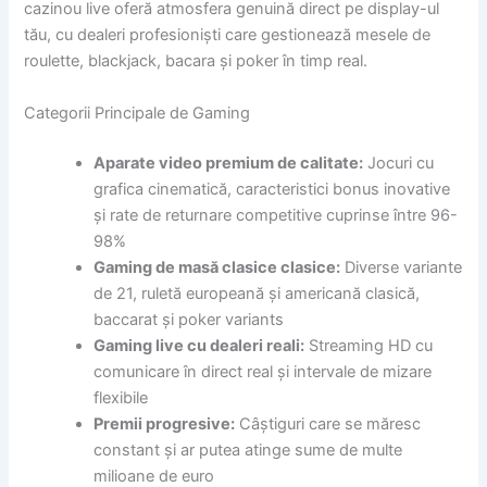
cazinou live oferă atmosfera genuină direct pe display-ul
tău, cu dealeri profesioniști care gestionează mesele de
roulette, blackjack, bacara și poker în timp real.
Categorii Principale de Gaming
Aparate video premium de calitate:
Jocuri cu
grafica cinematică, caracteristici bonus inovative
și rate de returnare competitive cuprinse între 96-
98%
Gaming de masă clasice clasice:
Diverse variante
de 21, ruletă europeană și americană clasică,
baccarat și poker variants
Gaming live cu dealeri reali:
Streaming HD cu
comunicare în direct real și intervale de mizare
flexibile
Premii progresive:
Câștiguri care se măresc
constant și ar putea atinge sume de multe
milioane de euro