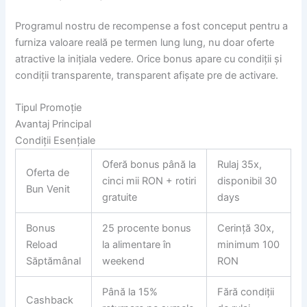
Programul nostru de recompense a fost conceput pentru a
furniza valoare reală pe termen lung lung, nu doar oferte
atractive la inițiala vedere. Orice bonus apare cu condiții și
condiții transparente, transparent afișate pre de activare.
Tipul Promoție
Avantaj Principal
Condiții Esențiale
Oferă bonus până la
Rulaj 35x,
Oferta de
cinci mii RON + rotiri
disponibil 30
Bun Venit
gratuite
days
Bonus
25 procente bonus
Cerință 30x,
Reload
la alimentare în
minimum 100
Săptămânal
weekend
RON
Până la 15%
Fără condiții
Cashback