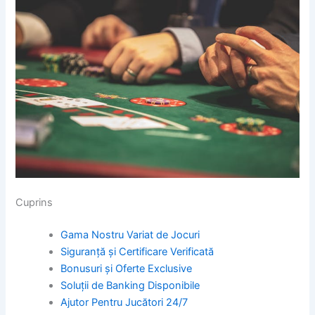
Cuprins
Gama Nostru Variat de Jocuri
Siguranță și Certificare Verificată
Bonusuri și Oferte Exclusive
Soluții de Banking Disponibile
Ajutor Pentru Jucători 24/7