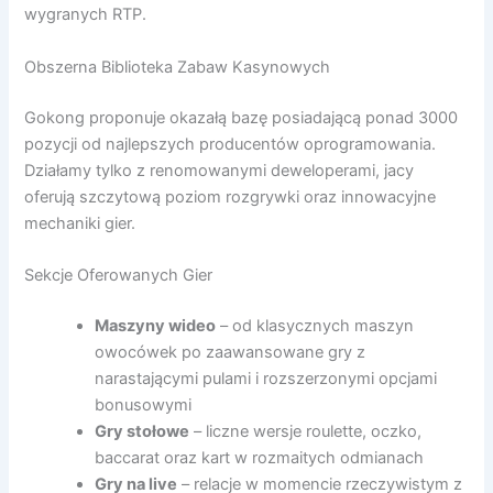
wygranych RTP.
Obszerna Biblioteka Zabaw Kasynowych
Gokong proponuje okazałą bazę posiadającą ponad 3000
pozycji od najlepszych producentów oprogramowania.
Działamy tylko z renomowanymi deweloperami, jacy
oferują szczytową poziom rozgrywki oraz innowacyjne
mechaniki gier.
Sekcje Oferowanych Gier
Maszyny wideo
– od klasycznych maszyn
owocówek po zaawansowane gry z
narastającymi pulami i rozszerzonymi opcjami
bonusowymi
Gry stołowe
– liczne wersje roulette, oczko,
baccarat oraz kart w rozmaitych odmianach
Gry na live
– relacje w momencie rzeczywistym z