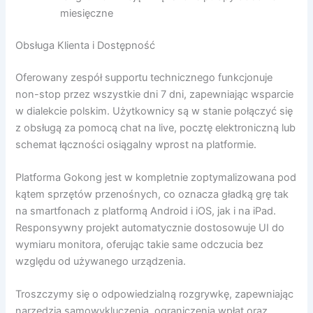
miesięczne
Obsługa Klienta i Dostępność
Oferowany zespół supportu technicznego funkcjonuje
non-stop przez wszystkie dni 7 dni, zapewniając wsparcie
w dialekcie polskim. Użytkownicy są w stanie połączyć się
z obsługą za pomocą chat na live, pocztę elektroniczną lub
schemat łączności osiągalny wprost na platformie.
Platforma Gokong jest w kompletnie zoptymalizowana pod
kątem sprzętów przenośnych, co oznacza gładką grę tak
na smartfonach z platformą Android i iOS, jak i na iPad.
Responsywny projekt automatycznie dostosowuje UI do
wymiaru monitora, oferując takie same odczucia bez
względu od używanego urządzenia.
Troszczymy się o odpowiedzialną rozgrywkę, zapewniając
narzędzia samowykluczenia, ograniczenia wpłat oraz