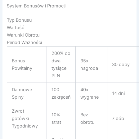
System Bonusów i Promocji
Typ Bonusu
Wartość
Warunki Obrotu
Period Ważności
200% do
Bonus
dwa
35x
30 doby
Powitalny
tysiące
nagroda
PLN
Darmowe
100
40x
14 dni
Spiny
zakręceń
wygrane
Zwrot
10%
Bez
gotówki
7 dób
strat
obrotu
Tygodniowy