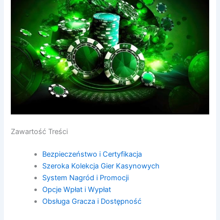
Zawartość Treści
Bezpieczeństwo i Certyfikacja
Szeroka Kolekcja Gier Kasynowych
System Nagród i Promocji
Opcje Wpłat i Wypłat
Obsługa Gracza i Dostępność