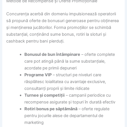
Metode de Recompense și Oferte Promoționale
Concurența acerbă din domeniu impulsionează operatorii
să propună oferte de bonusuri generoase pentru obținerea
și menținerea jucătorilor. Forma promoțiilor se schimbă
substanțial, conținând sume bonus, rotiri la sloturi și
cashback pentru bani pierduți.
Bonusul de bun întâmpinare
– oferte complete
care pot atingă până la sume substanțiale,
acordate pe primii depuneri
Programe VIP
– structuri pe niveluri care
răsplătesc loialitatea cu avantaje exclusive,
consultanți proprii și limite ridicate
Turnee și competiții
– campanii periodice cu
recompense asigurate și topuri în durată efectiv
Rotiri bonus pe săptămână
– oferte regulate
pentru jocurile alese de departamentul de
marketing