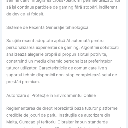
semnificativ. Integrarea cross-platform permite utilizatorilor
să își continue partidele de gaming fără stopări, indiferent
de device-ul folosit.
Sisteme de Recentă Generație tehnologică
Soluțiile recent adoptate aplică AI automată pentru
personalizarea experienței de gaming. Algoritmii sofisticați
analizează alegerile proprii și propun sloturi potrivite,
construind un mediu dinamic personalizat preferințelor
tuturor utilizator. Caracteristicile de comunicare live și
suportul tehnic disponibil non-stop completează setul de
prestări premium.
Autorizare și Protecție în Environmentul Online
Reglementarea de drept reprezintă baza tuturor platformei
credibile de jocuri de pariu. Instituțiile de autorizare din
Malta, Curacao și teritoriul Gibraltar impun standarde