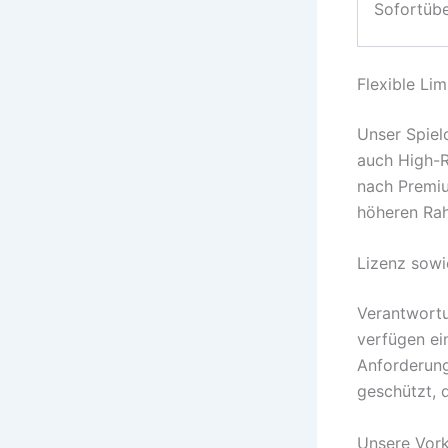
Sofortüb
Flexible Lim
Unser Spiel
auch High-R
nach Premiu
höheren Rah
Lizenz sow
Verantwortu
verfügen ei
Anforderung
geschützt, 
Unsere Vor