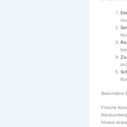
Ei
mo
Se
Ko
Re
be
Zu
pro
Sc
Ko
Besondere 
Frische Kun
Neukundenpa
hinaus erwa