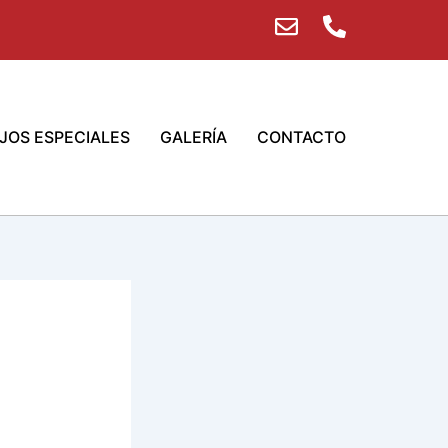
E
P
n
h
v
o
e
n
l
e
o
-
JOS ESPECIALES
GALERÍA
CONTACTO
p
a
e
l
t