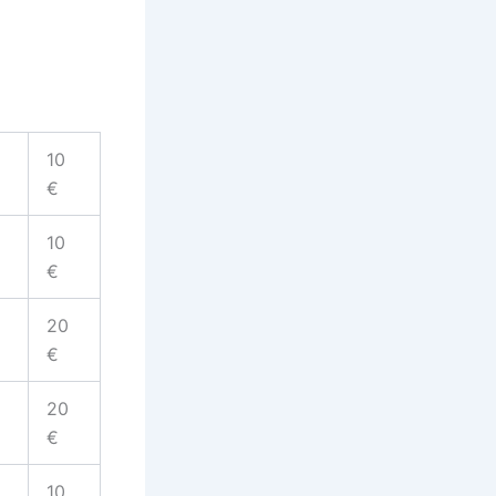
10
€
10
€
20
€
20
€
10