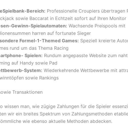
veSpielbank-Bereich:
Professionelle Croupiers übertragen R
ckjack sowie Baccarat in Echtzeit sofort auf Ihren Monitor
esen-Gewinn-Spielautomaten:
Wachsende Preispools mit
llionensummen harren auf fortunate Sieger
sondere Formel-1-Themed Games:
Speziell kreierte Aut
mes rund um das Thema Racing
artphone- Spielen:
Rundum angepasste Website zum naht
ming auf Handy sowie Pad
ttbewerb-System:
Wiederkehrende Wettbewerbe mit attra
winntöpfen sowie Rankings
sowie Transaktionen
o wissen man, wie zügige Zahlungen für die Spieler essenzie
ten wir ein breites Spektrum von Zahlungsmethoden etablie
kömmliche wie ebenso aktuelle Methoden abdecken.