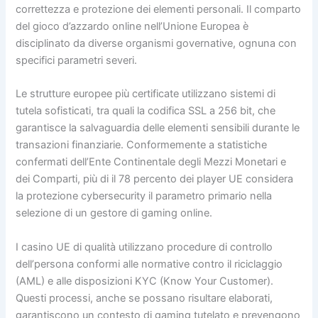
correttezza e protezione dei elementi personali. Il comparto
del gioco d’azzardo online nell’Unione Europea è
disciplinato da diverse organismi governative, ognuna con
specifici parametri severi.
Le strutture europee più certificate utilizzano sistemi di
tutela sofisticati, tra quali la codifica SSL a 256 bit, che
garantisce la salvaguardia delle elementi sensibili durante le
transazioni finanziarie. Conformemente a statistiche
confermati dell’Ente Continentale degli Mezzi Monetari e
dei Comparti, più di il 78 percento dei player UE considera
la protezione cybersecurity il parametro primario nella
selezione di un gestore di gaming online.
I casino UE di qualità utilizzano procedure di controllo
dell’persona conformi alle normative contro il riciclaggio
(AML) e alle disposizioni KYC (Know Your Customer).
Questi processi, anche se possano risultare elaborati,
garantiscono un contesto di gaming tutelato e prevengono