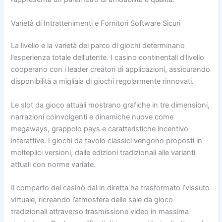
Varietà di Intrattenimenti e Fornitori Software Sicuri
La livello e la varietà del parco di giochi determinano
l’esperienza totale dell’utente. I casino continentali d’livello
cooperano con i leader creatori di applicazioni, assicurando
disponibilità a migliaia di giochi regolarmente rinnovati.
Le slot da gioco attuali mostrano grafiche in tre dimensioni,
narrazioni coinvolgenti e dinamiche nuove come
megaways, grappolo pays e caratteristiche incentivo
interattive. I giochi da tavolo classici vengono proposti in
molteplici versioni, dalle edizioni tradizionali alle varianti
attuali con norme variate.
Il comparto del casinò dal in diretta ha trasformato l’vissuto
virtuale, ricreando l’atmosfera delle sale da gioco
tradizionali attraverso trasmissione video in massima