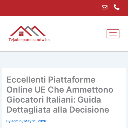
Skip
E
P
to
n
h
content
v
o
e
n
l
e
o
-
p
a
e
l
t
Eccellenti Piattaforme
Online UE Che Ammettono
Giocatori Italiani: Guida
Dettagliata alla Decisione
By
admin
/
May 11, 2026