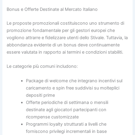
Bonus e Offerte Destinate al Mercato Italiano
Le proposte promozionali costituiscono uno strumento di
promozione fondamentale per gli gestori europei che
vogliono attrarre e fidelizzare utenti dello Stivale. Tuttavia, la
abbondanza evidente di un bonus deve continuamente
essere valutata in rapporto ai termini e condizioni stabiliti.
Le categorie più comuni includono:
Package di welcome che integrano incentivi sul
caricamento e spin free suddivisi su molteplici
depositi prime
Offerte periodiche di settimana o mensili
destinate agli giocatori partecipanti con
ricompense customizzate
Programmi loyalty strutturati a livelli che
forniscono privilegi incrementali in base