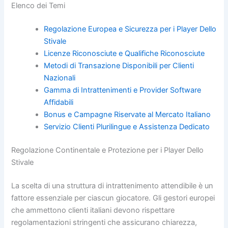
Elenco dei Temi
Regolazione Europea e Sicurezza per i Player Dello
Stivale
Licenze Riconosciute e Qualifiche Riconosciute
Metodi di Transazione Disponibili per Clienti
Nazionali
Gamma di Intrattenimenti e Provider Software
Affidabili
Bonus e Campagne Riservate al Mercato Italiano
Servizio Clienti Plurilingue e Assistenza Dedicato
Regolazione Continentale e Protezione per i Player Dello
Stivale
La scelta di una struttura di intrattenimento attendibile è un
fattore essenziale per ciascun giocatore. Gli gestori europei
che ammettono clienti italiani devono rispettare
regolamentazioni stringenti che assicurano chiarezza,