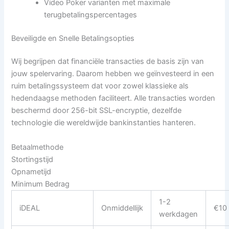
Video Poker varianten met maximale
terugbetalingspercentages
Beveiligde en Snelle Betalingsopties
Wij begrijpen dat financiële transacties de basis zijn van
jouw spelervaring. Daarom hebben we geïnvesteerd in een
ruim betalingssysteem dat voor zowel klassieke als
hedendaagse methoden faciliteert. Alle transacties worden
beschermd door 256-bit SSL-encryptie, dezelfde
technologie die wereldwijde bankinstanties hanteren.
Betaalmethode
Stortingstijd
Opnametijd
Minimum Bedrag
1-2
iDEAL
Onmiddellijk
€10
werkdagen