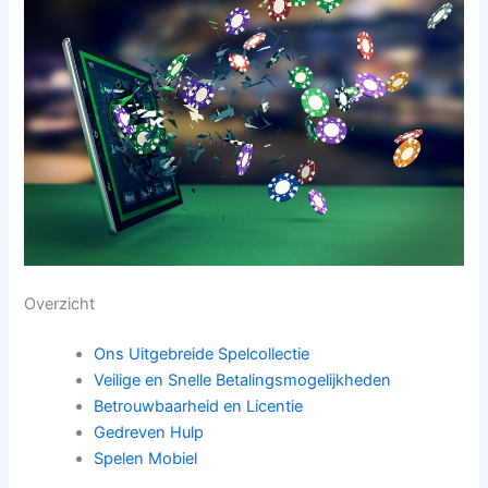
Overzicht
Ons Uitgebreide Spelcollectie
Veilige en Snelle Betalingsmogelijkheden
Betrouwbaarheid en Licentie
Gedreven Hulp
Spelen Mobiel