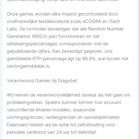
Onze games worden elke maand gecontroleerd door
onafhankelijke testlaboratoria zoals eCOGRA en iTech
Labs. De controles bevestigen dat alle Random Number
Generators (RNG’s) juist functioneren en dat
uitbetalingspercentages corresponderen met de
gepubliceerde cijfers. Een bevestigd gegeven: ons
gemiddelde RTP-percentage ligt op 96.8%, wat boven het
sectorgemiddelde is.
Verantwoord Gamen bij Dragobet
Wij nemen de verantwoordelijkheid serieus als het gaat om
probleemgokken. Spelers kunnen binnen hun account
verschillende limieten instellen, waaronder
stortingsgrenzen, verliesgrenzen en sessietijdlimieten.
Daarnaast bieden wij de optie tot zelfuitsluiting voor
periodes variërend van 24 uur tot definitief.