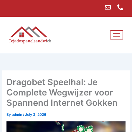
Skip
E
P
to
n
h
content
v
o
e
n
l
e
o
-
p
a
e
l
t
Dragobet Speelhal: Je
Complete Wegwijzer voor
Spannend Internet Gokken
By
admin
/
July 3, 2026