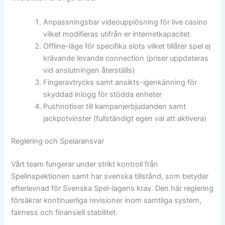
Anpassningsbar videoupplösning för live casino
vilket modifieras utifrån er internetkapacitet
Offline-läge för specifika slots vilket tillåter spel ej
krävande levande connection (priser uppdateras
vid anslutningen återställs)
Fingeravtrycks samt ansikts-igenkänning för
skyddad inlogg för stödda enheter
Pushnotiser till kampanjerbjudanden samt
jackpotvinster (fullständigt egen val att aktivera)
Reglering och Spelaransvar
Vårt team fungerar under strikt kontroll från
Spelinspektionen samt har svenska tillstånd, som betyder
efterlevnad för Svenska Spel-lagens krav. Den här reglering
försäkrar kontinuerliga revisioner inom samtliga system,
fairness och finansiell stabilitet.