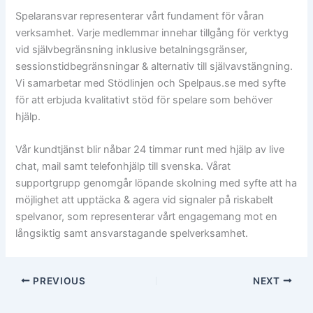
Spelaransvar representerar vårt fundament för våran
verksamhet. Varje medlemmar innehar tillgång för verktyg
vid självbegränsning inklusive betalningsgränser,
sessionstidbegränsningar & alternativ till självavstängning.
Vi samarbetar med Stödlinjen och Spelpaus.se med syfte
för att erbjuda kvalitativt stöd för spelare som behöver
hjälp.
Vår kundtjänst blir nåbar 24 timmar runt med hjälp av live
chat, mail samt telefonhjälp till svenska. Vårat
supportgrupp genomgår löpande skolning med syfte att ha
möjlighet att upptäcka & agera vid signaler på riskabelt
spelvanor, som representerar vårt engagemang mot en
långsiktig samt ansvarstagande spelverksamhet.
PREVIOUS
NEXT