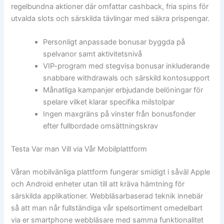
regelbundna aktioner där omfattar cashback, fria spins för
utvalda slots och särskilda tävlingar med säkra prispengar.
Personligt anpassade bonusar byggda på
spelvanor samt aktivitetsnivå
VIP-program med stegvisa bonusar inkluderande
snabbare withdrawals och särskild kontosupport
Månatliga kampanjer erbjudande belöningar för
spelare vilket klarar specifika milstolpar
Ingen maxgräns på vinster från bonusfonder
efter fullbordade omsättningskrav
Testa Var man Vill via Vår Mobilplattform
Våran mobilvänliga plattform fungerar smidigt i såväl Apple
och Android enheter utan till att kräva hämtning för
särskilda applikationer. Webbläsarbaserad teknik innebär
så att man når fullständiga vår spelsortiment omedelbart
via er smartphone webbläsare med samma funktionalitet