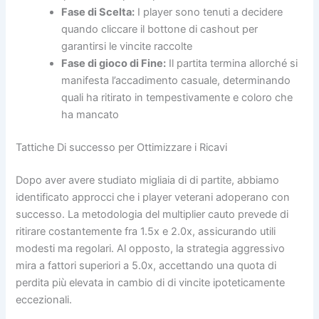
Fase di Scelta:
I player sono tenuti a decidere
quando cliccare il bottone di cashout per
garantirsi le vincite raccolte
Fase di gioco di Fine:
Il partita termina allorché si
manifesta l’accadimento casuale, determinando
quali ha ritirato in tempestivamente e coloro che
ha mancato
Tattiche Di successo per Ottimizzare i Ricavi
Dopo aver avere studiato migliaia di di partite, abbiamo
identificato approcci che i player veterani adoperano con
successo. La metodologia del multiplier cauto prevede di
ritirare costantemente fra 1.5x e 2.0x, assicurando utili
modesti ma regolari. Al opposto, la strategia aggressivo
mira a fattori superiori a 5.0x, accettando una quota di
perdita più elevata in cambio di di vincite ipoteticamente
eccezionali.