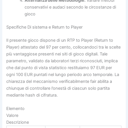
Alternanza delle Metodologie:
Variare metodi
conservativi e audaci secondo le circostanze di
gioco
Specifiche Di sistema e Return to Player
Il presente gioco dispone di un RTP to Player (Return to
Player) attestato del 97 per cento, collocandoci tra le scelte
più vantaggiose presenti nei siti di gioco digitali. Tale
parametro, validato da laboratori terzi riconosciuti, implica
che dal punto di vista statistico restituiamo 97 EUR per
ogni 100 EUR puntati nel lungo periodo arco temporale. La
chiarezza del meccanismo verificabilmente fair abilita a
chiunque di controllare l’onestà di ciascun solo partita
mediante hash di cifratura.
Elemento
Valore
Descrizione