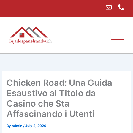
Skip
E
P
to
n
h
content
v
o
e
n
l
e
o
-
p
a
e
l
t
Chicken Road: Una Guida
Esaustivo al Titolo da
Casino che Sta
Affascinando i Utenti
By
admin
/
July 2, 2026