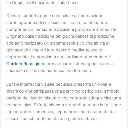
Le Origini e il Richiamo del Tale Gioco
Questo suddetto game costituisce un’innovazione
contemporanea dei classici titoli crash, combinando
componenti di tensione e decisioni ponderate immediate.
Originato dalla tradizione dei giochi dell’est di predizione,
abbiamo realizzato un sistema esclusivo che abilita ai
giocatori di dirigere il loro destino mediante scelte
appropriate. La popolarità che andiamo ottenendo nei
Chicken Road gioco
prova quanto i utenti gradiscano la
chiarezza e il brivido autentica che forniamo.
La tale interfaccia visuale peculiare presenta un volatile
dinamico che oltrepassa una percorso pericolosa, simbolo
perfetta del rischio misurato che contraddistingue ciascuna
round di play. Siffatto sistema storytelling rende la fruizione
memorabile e immersiva, separandoci marcatamente dai
classici macchinette machine o giochi da tavola.