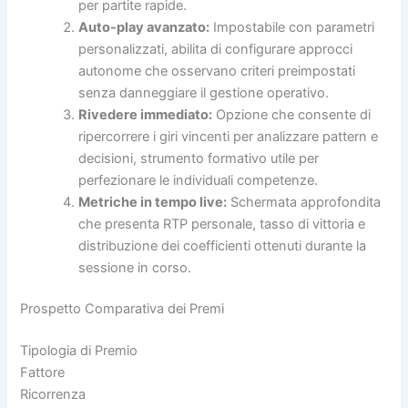
per partite rapide.
Auto-play avanzato:
Impostabile con parametri
personalizzati, abilita di configurare approcci
autonome che osservano criteri preimpostati
senza danneggiare il gestione operativo.
Rivedere immediato:
Opzione che consente di
ripercorrere i giri vincenti per analizzare pattern e
decisioni, strumento formativo utile per
perfezionare le individuali competenze.
Metriche in tempo live:
Schermata approfondita
che presenta RTP personale, tasso di vittoria e
distribuzione dei coefficienti ottenuti durante la
sessione in corso.
Prospetto Comparativa dei Premi
Tipologia di Premio
Fattore
Ricorrenza