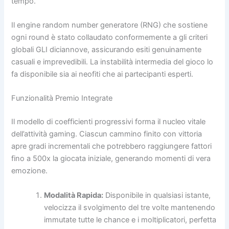
tempo.
Il engine random number generatore (RNG) che sostiene
ogni round è stato collaudato conformemente a gli criteri
globali GLI diciannove, assicurando esiti genuinamente
casuali e imprevedibili. La instabilità intermedia del gioco lo
fa disponibile sia ai neofiti che ai partecipanti esperti.
Funzionalità Premio Integrate
Il modello di coefficienti progressivi forma il nucleo vitale
dell’attività gaming. Ciascun cammino finito con vittoria
apre gradi incrementali che potrebbero raggiungere fattori
fino a 500x la giocata iniziale, generando momenti di vera
emozione.
Modalità Rapida:
Disponibile in qualsiasi istante,
velocizza il svolgimento del tre volte mantenendo
immutate tutte le chance e i moltiplicatori, perfetta